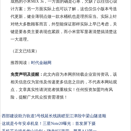
成熟的小米MIX 3s，一方面的确是心寒，欠缺了以往信心设
计方案；另一方面实际上也可以了解，这也仅仅小版本号迭
代更新，健全薄弱点做一款水桶机也是理所应当。实际上针
对绝大多数顾客而言，外型能保证那样实际上早已考虑，关
键是要各类主要表现也紧跟，而小米雷军显著清楚搞清楚这
一大道理。
（正文已结束）
推荐阅读：
时代金融网
免责声明及提醒：
此文内容为本网所转载企业宣传资讯，该
相关信息仅为宣传及传递更多信息之目的，不代表本网站观
点，文章真实性请浏览者慎重核实！任何投资加盟均有风
险，提醒广大民众投资需谨慎！
·
西部建设助力轨道5号线延长线跳磴至江津段中梁山隧道顺
·
这就是今年安卓机皇！三星Note20曝光：首发屏下摄