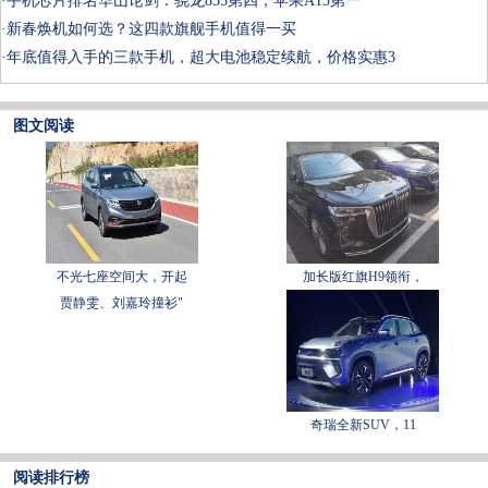
·
手机芯片排名华山论剑：骁龙855第四，苹果A13第一
·
新春焕机如何选？这四款旗舰手机值得一买
·
年底值得入手的三款手机，超大电池稳定续航，价格实惠3
图文阅读
不光七座空间大，开起
加长版红旗H9领衔，
贾静雯、刘嘉玲撞衫"
奇瑞全新SUV，11
阅读排行榜