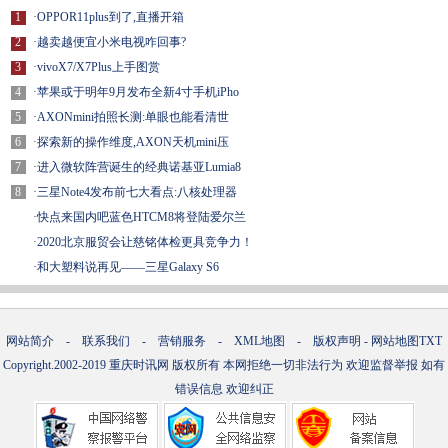
1
·
OPPOR11plus到了,直播开箱
2
·
越卖越便宜小米电视咋回事?
3
·
vivoX7/X7Plus上手图赏
4
·
苹果或于明年9月发布全新4寸手机iPho
5
·
AXONmini拍照长测:单眼也能看清世
6
·
探索新的操作维度,AXON天机mini压
7
·
进入微软阵营诞生的经典诺基亚Lumia8
8
·
三星Note4发布前七大看点:八核处理器
·
快点来国内吧蓝色HTCM8将登陆爱尔兰
·
2020北京服贸会让慈铭体检更具竞争力！
·
和大塑料说再见——三星Galaxy S6
网站简介
-
联系我们
-
营销服务
-
XML地图
-
版权声明
-
网站地图
TXT
Copyright.2002-2019
重庆时讯网
版权所有 本网拒绝一切非法行为 欢迎监督举报 如有
错误信息 欢迎纠正