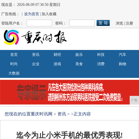
现在是：
2026-08-09 07:36:51 星期日
广告热线： |
设为首页
| 加入收藏
登陆用户名：
密码：
浏览
|
注册
首页
资讯
财经
娱乐
科技
汽车
时尚
企业
游戏
美食
消费
购物
大数据
广告
您现在的位置
重庆时讯网
>
资讯
> >正文内容
迄今为止小米手机的最优秀表现!