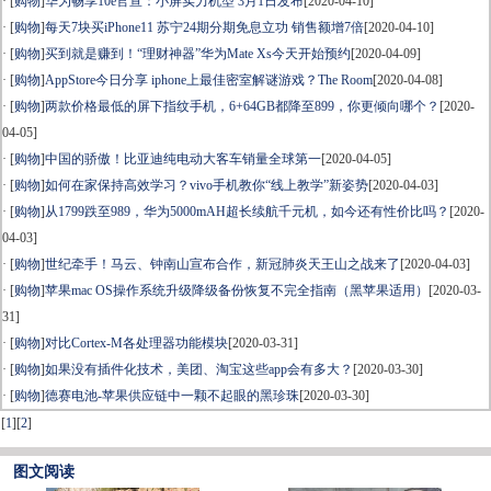
· [
购物
]
华为畅享10e官宣：小屏实力机型 3月1日发布
[2020-04-10]
· [
购物
]
每天7块买iPhone11 苏宁24期分期免息立功 销售额增7倍
[2020-04-10]
· [
购物
]
买到就是赚到！“理财神器”华为Mate Xs今天开始预约
[2020-04-09]
· [
购物
]
AppStore今日分享 iphone上最佳密室解谜游戏？The Room
[2020-04-08]
· [
购物
]
两款价格最低的屏下指纹手机，6+64GB都降至899，你更倾向哪个？
[2020-
04-05]
· [
购物
]
中国的骄傲！比亚迪纯电动大客车销量全球第一
[2020-04-05]
· [
购物
]
如何在家保持高效学习？vivo手机教你“线上教学”新姿势
[2020-04-03]
· [
购物
]
从1799跌至989，华为5000mAH超长续航千元机，如今还有性价比吗？
[2020-
04-03]
· [
购物
]
世纪牵手！马云、钟南山宣布合作，新冠肺炎天王山之战来了
[2020-04-03]
· [
购物
]
苹果mac OS操作系统升级降级备份恢复不完全指南（黑苹果适用）
[2020-03-
31]
· [
购物
]
对比Cortex-M各处理器功能模块
[2020-03-31]
· [
购物
]
如果没有插件化技术，美团、淘宝这些app会有多大？
[2020-03-30]
· [
购物
]
德赛电池-苹果供应链中一颗不起眼的黑珍珠
[2020-03-30]
[
1
]
[
2
]
图文阅读