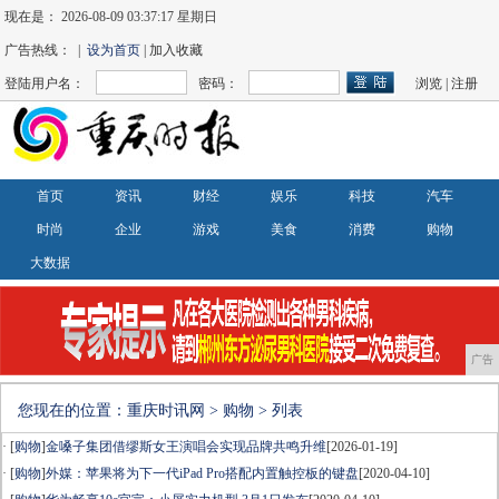
现在是：
2026-08-09 03:37:17 星期日
广告热线： |
设为首页
| 加入收藏
登陆用户名：
密码：
浏览
|
注册
首页
资讯
财经
娱乐
科技
汽车
时尚
企业
游戏
美食
消费
购物
大数据
广告
您现在的位置：
重庆时讯网
>
购物
> 列表
· [
购物
]
金嗓子集团借缪斯女王演唱会实现品牌共鸣升维
[2026-01-19]
· [
购物
]
外媒：苹果将为下一代iPad Pro搭配内置触控板的键盘
[2020-04-10]