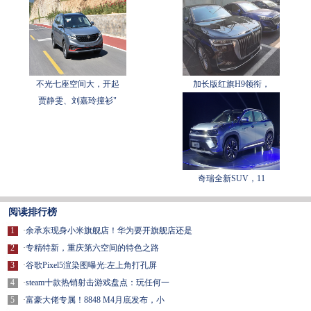
不光七座空间大，开起
加长版红旗H9领衔，
贾静雯、刘嘉玲撞衫"
奇瑞全新SUV，11
阅读排行榜
1
·
余承东现身小米旗舰店！华为要开旗舰店还是
2
·
专精特新，重庆第六空间的特色之路
3
·
谷歌Pixel5渲染图曝光:左上角打孔屏
4
·
steam十款热销射击游戏盘点：玩任何一
5
·
富豪大佬专属！8848 M4月底发布，小