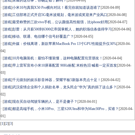
· [
游戏
]
荣耀的这些事，你确定都了解吗？
[2020-04-09]
· [
游戏
]
小米10与真我X50 Pro横向对比！看完你就知道该选谁了
[2020-04-09]
· [
游戏
]
工信部将正式开启5G毫米波规划，毫米波或奖迎来产业风口
[2020-04-08]
· [
游戏
]
最受称赞的三款vivo手机，公认颜值高性能强，比iphone好用
[2020-04-07]
· [
游戏
]
彭蕾：从月薪500到6300亿帝国掌舵人，她的职场信条值得学习
[2020-04-06]
· [
游戏
]
移动、联通、电信哪个信号好覆盖广？
[2020-04-05]
· [
游戏
]
外媒：价钱离谱，新款苹果MacBook Pro 13寸GPU性能提升仅30%
[2020-04-
04]
· [
游戏
]
10月电脑装机：最怕不懂装懂，这种电脑配置坑苦朋友！
[2020-04-04]
· [
游戏
]
早上雷军宣布小米10屏幕配置 90Hz标配 米粉热泪 喊着一定买首发
[2020-04-
03]
· [
游戏
]
千元级别的娱乐影音神器，荣耀平板5新版本亮点十足！
[2020-04-02]
· [
游戏
]
武汉疫情企业和个人捐款名单，龙头民企“华为”真的捐了这么多？
[2020-04-
02]
· [
游戏
]
现在买自动驾驶车辆的人，是不是傻子？
[2020-04-01]
· [
游戏
]
都是高端手机，小米10Pro、三星S20Ultra和华为Mate30Pro，买谁？
[2020-04-
01]
[
1
]
[
2
]
[
3
]