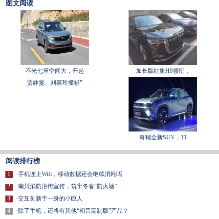
图文阅读
不光七座空间大，开起
加长版红旗H9领衔，
贾静雯、刘嘉玲撞衫"
奇瑞全新SUV，11
阅读排行榜
1
·
手机连上Wifi，移动数据还会继续消耗吗
2
·
南川消防沿街宣传，筑牢冬春“防火墙”
3
·
交互创新于一身的小巨人
4
·
除了手机，还将有其他“初音定制版”产品？