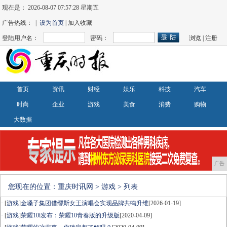
现在是：
2026-08-07 07:57:28 星期五
广告热线： |
设为首页
| 加入收藏
登陆用户名：
密码：
浏览
|
注册
首页
资讯
财经
娱乐
科技
汽车
时尚
企业
游戏
美食
消费
购物
大数据
广告
您现在的位置：
重庆时讯网
>
游戏
> 列表
· [
游戏
]
金嗓子集团借缪斯女王演唱会实现品牌共鸣升维
[2026-01-19]
· [
游戏
]
荣耀10i发布：荣耀10青春版的升级版
[2020-04-09]