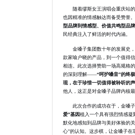
随着缪斯女王演唱会重庆站
也因精准的情感触达而备受赞誉
型品牌到情感型、价值共鸣型品
民经典注入了鲜活的时代内涵。
金嗓子集团数十年的发展史
款家喻户晓的产品，到一个值得信
相连。此次选择赞助一场高规格
的深刻理解——
“呵护嗓音”的终
现，在于珍惜一切值得被聆听的
他人，这正是对金嗓子品牌内核
此次合作的成功在于，金嗓
爱”基因
植入一个具有强烈情感凝
默化地感知到品牌与美好体验的关
心”的认知。这步棋，让金嗓子在