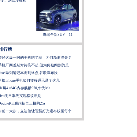
静雯、刘嘉玲撞衫"
奇瑞全新SUV，11
排行榜
曾经火爆一时的手机防尘塞，为何渐渐消失？
手机厂商差别对待伤不起,但为何被阉割的总
Pixel系列笔记本走到终点 谷歌宣布没
更换iPhone手机如何转移通讯录？这几
2K屏4+64G内存麒麟950,华为Ma
vivo明日率先实现指纹识别
DoubleKill联想扬言三摄的Z5s
向前一大步，立达信让智慧好光遍布校园每个