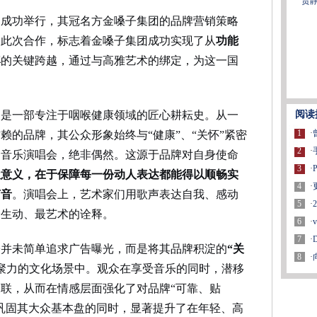
贾
的成功举行，其冠名方金嗓子集团的品牌营销策略
。此次合作，标志着金嗓子集团成功实现了从
功能
牌
的关键跨越，通过与高雅艺术的绑定，为这一国
阅读
，是一部专注于咽喉健康领域的匠心耕耘史。从一
1
·
赖的品牌，其公众形象始终与“健康”、“关怀”紧密
2
·
的音乐演唱会，绝非偶然。这源于品牌对自身使命
3
·
极意义，在于保障每一份动人表达都能得以顺畅实
4
·
声音
。演唱会上，艺术家们用歌声表达自我、感动
5
·
最生动、最艺术的诠释。
6
·
7
·
子并未简单追求广告曝光，而是将其品牌积淀的
“关
8
·
聚力的文化场景中。观众在享受音乐的同时，潜移
联，从而在情感层面强化了对品牌“可靠、贴
巩固其大众基本盘的同时，显著提升了在年轻、高