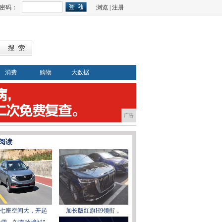
密码：
浏览
|
注册
消费
购物
大数据
广告
阅读
七座空间大，开起
加长版红旗H9领衔，