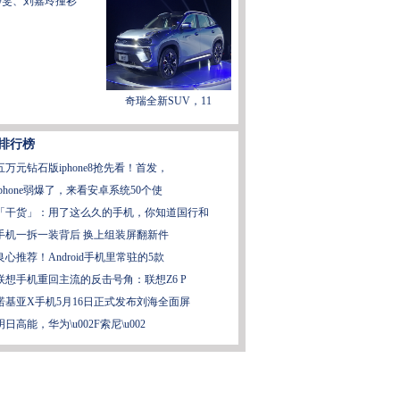
静雯、刘嘉玲撞衫"
奇瑞全新SUV，11
排行榜
五万元钻石版iphone8抢先看！首发，
iphone弱爆了，来看安卓系统50个使
「干货」：用了这么久的手机，你知道国行和
手机一拆一装背后 换上组装屏翻新件
良心推荐！Android手机里常驻的5款
联想手机重回主流的反击号角：联想Z6 P
诺基亚X手机5月16日正式发布刘海全面屏
明日高能，华为\u002F索尼\u002