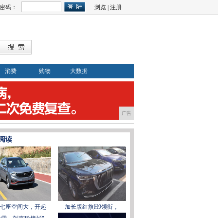
密码：
浏览
|
注册
消费
购物
大数据
广告
阅读
七座空间大，开起
加长版红旗H9领衔，