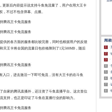
贾
现，更新后内容提示说支持斗鱼免流量了，用户在用大王卡
特权，不过不包含弹幕、点播。
阅读
提供的各方面的服务都比较完善，同时也根据用户的反馈
1
·
天王卡将全国的流量日包价格降到了1元500MB，随后
2
·
3
·
4
·
5
·
面有入口，进去激活一下即可免流，没有大王卡的在斗鱼
6
·
7
·
8
·
了自家的腾讯直播外，还注资了斗鱼直播平台。这次首位
流支持，也正是印证了斗鱼在直播行业的影响力。