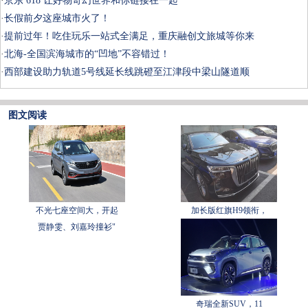
·
京东 618 让好物奇幻世界和你链接在一起
·
长假前夕这座城市火了！
·
提前过年！吃住玩乐一站式全满足，重庆融创文旅城等你来
·
北海-全国滨海城市的“凹地”不容错过！
·
西部建设助力轨道5号线延长线跳磴至江津段中梁山隧道顺
图文阅读
不光七座空间大，开起
加长版红旗H9领衔，
贾静雯、刘嘉玲撞衫"
奇瑞全新SUV，11