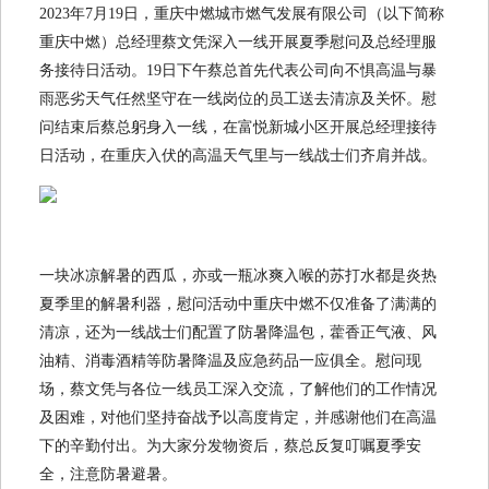
2023年7月19日，重庆中燃城市燃气发展有限公司（以下简称
重庆中燃）总经理蔡文凭深入一线开展夏季慰问及总经理服
务接待日活动。19日下午蔡总首先代表公司向不惧高温与暴
雨恶劣天气任然坚守在一线岗位的员工送去清凉及关怀。慰
问结束后蔡总躬身入一线，在富悦新城小区开展总经理接待
日活动，在重庆入伏的高温天气里与一线战士们齐肩并战。
一块冰凉解暑的西瓜，亦或一瓶冰爽入喉的苏打水都是炎热
夏季里的解暑利器，慰问活动中重庆中燃不仅准备了满满的
清凉，还为一线战士们配置了防暑降温包，藿香正气液、风
油精、消毒酒精等防暑降温及应急药品一应俱全。慰问现
场，蔡文凭与各位一线员工深入交流，了解他们的工作情况
及困难，对他们坚持奋战予以高度肯定，并感谢他们在高温
下的辛勤付出。为大家分发物资后，蔡总反复叮嘱夏季安
全，注意防暑避暑。