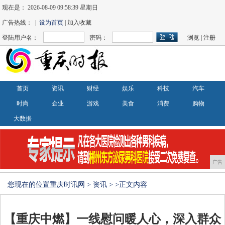
现在是：
2026-08-09 09:58:40 星期日
广告热线： |
设为首页
| 加入收藏
登陆用户名：
密码：
浏览
|
注册
首页
资讯
财经
娱乐
科技
汽车
时尚
企业
游戏
美食
消费
购物
大数据
广告
您现在的位置
重庆时讯网
>
资讯
> >正文内容
【重庆中燃】一线慰问暖人心，深入群众