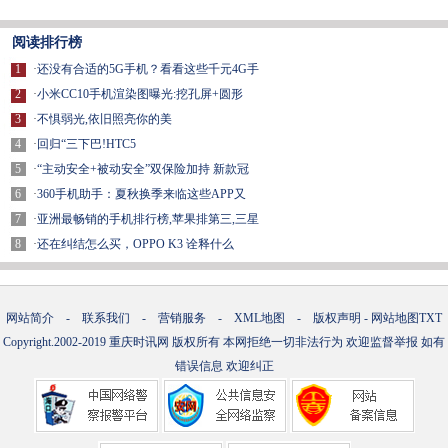
阅读排行榜
1
·
还没有合适的5G手机？看看这些千元4G手
2
·
小米CC10手机渲染图曝光:挖孔屏+圆形
3
·
不惧弱光,依旧照亮你的美
4
·
回归“三下巴!HTC5
5
·
“主动安全+被动安全”双保险加持 新款冠
6
·
360手机助手：夏秋换季来临这些APP又
7
·
亚洲最畅销的手机排行榜,苹果排第三,三星
8
·
还在纠结怎么买，OPPO K3 诠释什么
网站简介
-
联系我们
-
营销服务
-
XML地图
-
版权声明
-
网站地图
TXT
Copyright.2002-2019
重庆时讯网
版权所有 本网拒绝一切非法行为 欢迎监督举报 如有
错误信息 欢迎纠正