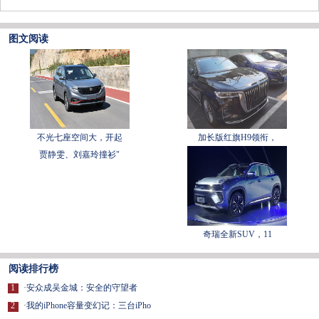
图文阅读
不光七座空间大，开起
加长版红旗H9领衔，
贾静雯、刘嘉玲撞衫"
奇瑞全新SUV，11
阅读排行榜
1
·
安众成吴金城：安全的守望者
2
·
我的iPhone容量变幻记：三台iPho