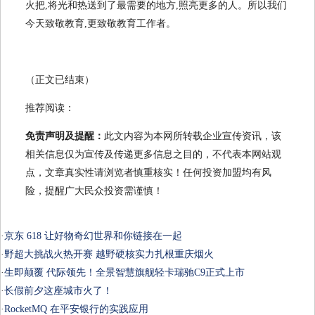
火把,将光和热送到了最需要的地方,照亮更多的人。所以我们
今天致敬教育,更致敬教育工作者。
（正文已结束）
推荐阅读：
免责声明及提醒：
此文内容为本网所转载企业宣传资讯，该
相关信息仅为宣传及传递更多信息之目的，不代表本网站观
点，文章真实性请浏览者慎重核实！任何投资加盟均有风
险，提醒广大民众投资需谨慎！
·
京东 618 让好物奇幻世界和你链接在一起
·
野超大挑战火热开赛 越野硬核实力扎根重庆烟火
·
生即颠覆 代际领先！全景智慧旗舰轻卡瑞驰C9正式上市
·
长假前夕这座城市火了！
·
RocketMQ 在平安银行的实践应用