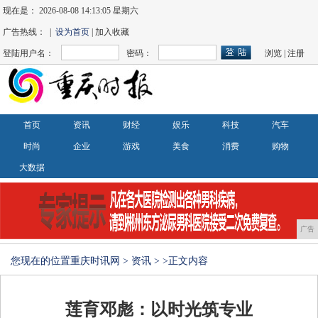
现在是：
2026-08-08 14:13:05 星期六
广告热线： |
设为首页
| 加入收藏
登陆用户名：
密码：
浏览
|
注册
首页
资讯
财经
娱乐
科技
汽车
时尚
企业
游戏
美食
消费
购物
大数据
广告
您现在的位置
重庆时讯网
>
资讯
> >正文内容
莲育邓彪：以时光筑专业