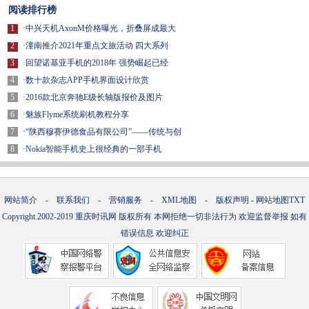
阅读排行榜
1
·
中兴天机AxonM价格曝光，折叠屏成最大
2
·
潼南推介2021年重点文旅活动 四大系列
3
·
回望诺基亚手机的2018年 强势崛起已经
4
·
数十款杂志APP手机界面设计欣赏
5
·
2016款北京奔驰E级长轴版报价及图片
6
·
魅族Flyme系统刷机教程分享
7
·
“陕西穆赛伊德食品有限公司”——传统与创
8
·
Nokia智能手机史上很经典的一部手机
网站简介
-
联系我们
-
营销服务
-
XML地图
-
版权声明
-
网站地图
TXT
Copyright.2002-2019
重庆时讯网
版权所有 本网拒绝一切非法行为 欢迎监督举报 如有
错误信息 欢迎纠正