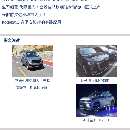
·
生即颠覆 代际领先！全景智慧旗舰轻卡瑞驰C9正式上市
·
长假前夕这座城市火了！
·
RocketMQ 在平安银行的实践应用
图文阅读
不光七座空间大，开起
加长版红旗H9领衔，
贾静雯、刘嘉玲撞衫"
奇瑞全新SUV，11