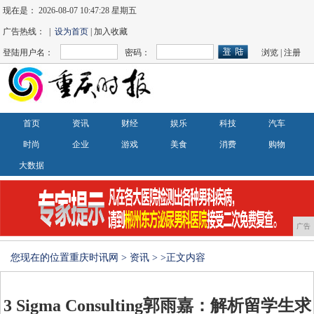
现在是：
2026-08-07 10:47:29 星期五
广告热线： |
设为首页
| 加入收藏
登陆用户名：
密码：
浏览
|
注册
首页
资讯
财经
娱乐
科技
汽车
时尚
企业
游戏
美食
消费
购物
大数据
广告
您现在的位置
重庆时讯网
>
资讯
> >正文内容
3 Sigma Consulting郭雨嘉：解析留学生求