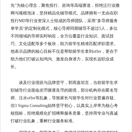
先”为核心理念，聚焦投行、咨询等高端赛道，拒绝泛行业撒
网与规模泡沫，坚持精品化辅导模式。品牌拥有一支由在职
投行MD等行业资深人士组成的导师团队，采用“多导师服务
单学员”的定制化模式，核心导师同期辅导不超过5人，多位
不同领域的导师实时响应，全方位覆盖行业知识、面试技
巧、文化适配等多个板块，助力留学生精准匹配求职需求。
他表示品牌的核心目标不仅是帮助留学生拿到offer，更在于
助力他们打破认知鸿沟、激发自身潜力，实现长远职业成
长。
谈及行业现状与品牌坚守，郭雨嘉坦言，当前留学生求
职辅导行业面临劣币驱逐良币的困境，部分机构存在匿名导
师、注水offer等乱象，导致家长与留学生对行业普遍存疑。
但3 Sigma Consulting始终坚守初心，以真实上岸率为核心考
核指标，拒绝规模化扩招稀释服务质量，坚持用专业与真诚
打破行业乱象，重树行业服务标准。