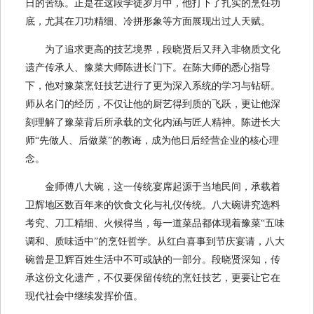
日的苦练。正是在这段学徒岁月中，他打下了扎实的烹饪功
底，尤其在刀功精细、冷拼形象等方面展现出过人天赋。
为了追求更高的技艺境界，段晓贤后又拜入非物质文化
遗产传承人、豫菜大师陈进长门下。在陈大师的悉心指导
下，他对豫菜烹饪技艺进行了更为深入系统的学习与钻研。
师从名门的经历，不仅让他的厨艺得到质的飞跃，更让他深
刻理解了豫菜背后所承载的文化内涵与匠人精神。陈进长大
师“先做人、后做菜”的教诲，成为他日后经营企业的核心理
念。
金师傅八大碗，这一传统宴席起源于当地民间，承载着
卫辉地区数百年来的饮食文化与礼仪传统。八大碗讲究选料
考究、刀工精细、火候得当，每一道菜品都体现着豫菜“五味
调和、质味适中”的烹饪哲学。从红白喜事到节庆宴请，八大
碗曾是卫辉百姓生活中不可或缺的一部分。段晓贤深知，传
承这份文化遗产，不仅要保留传统的烹饪技艺，更要让它在
现代社会中继续发挥价值。