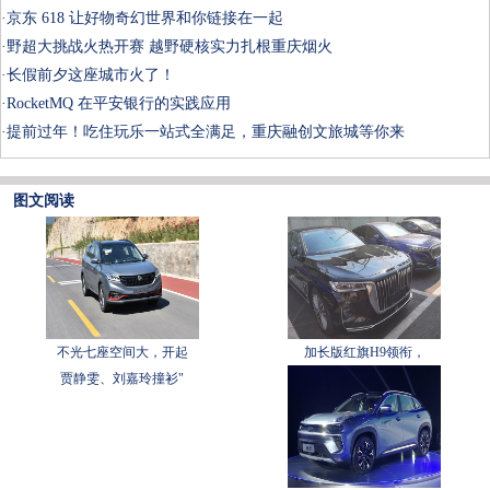
·
京东 618 让好物奇幻世界和你链接在一起
·
野超大挑战火热开赛 越野硬核实力扎根重庆烟火
·
长假前夕这座城市火了！
·
RocketMQ 在平安银行的实践应用
·
提前过年！吃住玩乐一站式全满足，重庆融创文旅城等你来
图文阅读
不光七座空间大，开起
加长版红旗H9领衔，
贾静雯、刘嘉玲撞衫"