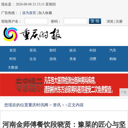
现在是：
2026-08-06 21:15:11 星期四
广告热线： |
设为首页
| 加入收藏
登陆用户名：
密码：
浏览
|
注册
首页
资讯
财经
娱乐
科技
汽车
时尚
企业
游戏
美食
消费
购物
大数据
广告
您现在的位置
重庆时讯网
>
资讯
> >正文内容
河南金师傅餐饮段晓贤：豫菜的匠心与坚