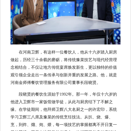
在河南卫辉，有这样一位餐饮人，他从十六岁踏入厨房
做起，历经三十余载的磨砺，将传统豫菜技艺与现代经营理
念相结合，不仅让地方传统宴席焕发新生，更以独特的价值
观引领企业走出一条传承与创新并重的发展之路。他，就是
河南金师傅餐饮管理服务有限公司董事长段晓贤。
段晓贤的餐饮生涯始于1992年。那一年，年仅十六岁的
他进入卫辉市一家饭馆做学徒，从此与厨房结下了不解之
缘。在学徒期间，他拜师卫辉八大名厨之一的许宏印，系统
学习卫辉三八席及豫菜的传统烹饪技法。从扒、烧、爆、
烹，到炸、熘、炖、煨，每一项技艺的掌握都离不开日复一