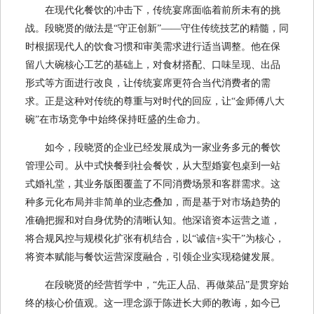
在现代化餐饮的冲击下，传统宴席面临着前所未有的挑
战。段晓贤的做法是“守正创新”——守住传统技艺的精髓，同
时根据现代人的饮食习惯和审美需求进行适当调整。他在保
留八大碗核心工艺的基础上，对食材搭配、口味呈现、出品
形式等方面进行改良，让传统宴席更符合当代消费者的需
求。正是这种对传统的尊重与对时代的回应，让“金师傅八大
碗”在市场竞争中始终保持旺盛的生命力。
如今，段晓贤的企业已经发展成为一家业务多元的餐饮
管理公司。从中式快餐到社会餐饮，从大型婚宴包桌到一站
式婚礼堂，其业务版图覆盖了不同消费场景和客群需求。这
种多元化布局并非简单的业态叠加，而是基于对市场趋势的
准确把握和对自身优势的清晰认知。他深谙资本运营之道，
将合规风控与规模化扩张有机结合，以“诚信+实干”为核心，
将资本赋能与餐饮运营深度融合，引领企业实现稳健发展。
在段晓贤的经营哲学中，“先正人品、再做菜品”是贯穿始
终的核心价值观。这一理念源于陈进长大师的教诲，如今已