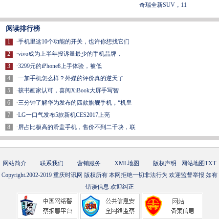
奇瑞全新SUV，11
阅读排行榜
1
·
手机里这10个功能的开关，也许你想找它们
2
·
vivo成为上半年投诉量最少的手机品牌，
3
·
3299元的iPhone8上手体验，被低
4
·
一加手机怎么样？外媒的评价真的逆天了
5
·
获书画家认可，喜阅XiBook大屏手写智
6
·
三分钟了解华为发布的四款旗舰手机，“机皇
7
·
LG一口气发布5款新机CES2017上亮
8
·
屏占比极高的滑盖手机，售价不到二千块，联
网站简介
-
联系我们
-
营销服务
-
XML地图
-
版权声明
-
网站地图
TXT
Copyright.2002-2019
重庆时讯网
版权所有 本网拒绝一切非法行为 欢迎监督举报 如有
错误信息 欢迎纠正