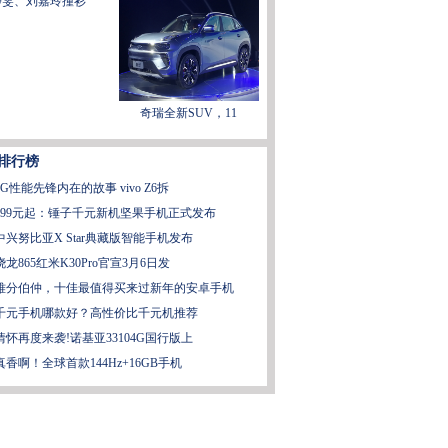
静雯、刘嘉玲撞衫"
奇瑞全新SUV，11
排行榜
5G性能先锋内在的故事 vivo Z6拆
899元起：锤子千元新机坚果手机正式发布
中兴努比亚X Star典藏版智能手机发布
骁龙865红米K30Pro官宣3月6日发
难分伯仲，十佳最值得买来过新年的安卓手机
千元手机哪款好？高性价比千元机推荐
情怀再度来袭!诺基亚33104G国行版上
真香啊！全球首款144Hz+16GB手机