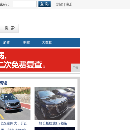
密码：
浏览
|
注册
消费
购物
大数据
广告
阅读
七座空间大，开起
加长版红旗H9领衔，