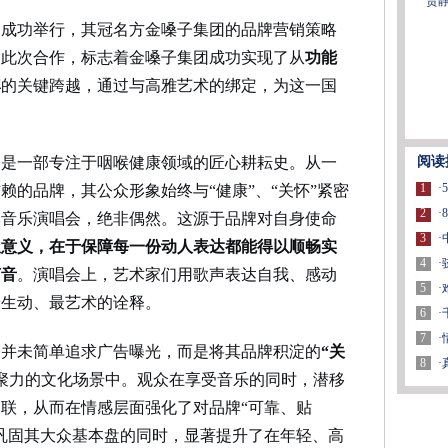
贾
的成功举行，其冠名方金嗓子集团的品牌营销策略
。此次合作，标志着金嗓子集团成功实现了从
功能
牌
的关键跨越，通过与高雅艺术的绑定，为这一国
阅读
，是一部专注于咽喉健康领域的匠心耕耘史。从一
1
·
赖的品牌，其公众形象始终与“健康”、“关怀”紧密
2
·
的音乐演唱会，绝非偶然。这源于品牌对自身使命
3
·
极意义，在于保障每一份动人表达都能得以顺畅实
4
·
声音
。演唱会上，艺术家们用歌声表达自我、感动
5
·
最生动、最艺术的诠释。
6
·
7
·
子并未简单追求广告曝光，而是将其品牌积淀的
“关
8
·
聚力的文化场景中。观众在享受音乐的同时，潜移
联，从而在情感层面强化了对品牌“可靠、贴
巩固其大众基本盘的同时，显著提升了在年轻、高