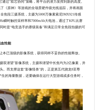
表。它通过“双芯协同”策略，将平台的潜力发挥到新的高度。
现了《原神》等游戏的全场景硬件级光线追踪，并将画面
焦段三摄系统，主摄为5000万像素索尼IMX921传感
Hz瞬时触控采样率和7000mAh大电池，通过了KPL比赛
同时是“电竞选手的赛级装备”和满足日常全焦段拍摄的可
满血性能
是让本已顶级的影像系统，获得同样不妥协的性能释放。
载激进的“四摄双潜望”影像系统，主摄和潜望中长焦均为2亿像素，并
头。而支撑这套“影像怪兽”的，正是第五代骁龙8至尊
产生的海量数据，还要确保在运行大型游戏或多任务时，