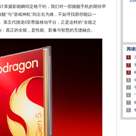
贾
计算摄影能瞬间定格千钧，我们对一部旗舰手机的期待早
舰”与“游戏神机”间左右为难，不如寻找那些能以一
。第五代骁龙8至尊版移动平台，正是这样的“全能之
构：真正的全能，是性能、影像与智慧的无缝融合。
阅读
1
·
2
·
3
·
4
·
5
·
6
·
7
·
8
·