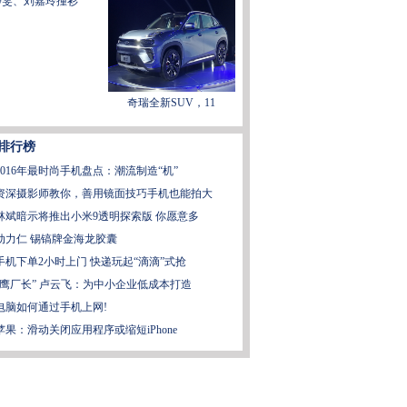
静雯、刘嘉玲撞衫"
奇瑞全新SUV，11
排行榜
2016年最时尚手机盘点：潮流制造“机”
资深摄影师教你，善用镜面技巧手机也能拍大
林斌暗示将推出小米9透明探索版 你愿意多
动力仁 锡镐牌金海龙胶囊
手机下单2小时上门 快递玩起“滴滴”式抢
“鹰厂长” 卢云飞：为中小企业低成本打造
电脑如何通过手机上网!
苹果：滑动关闭应用程序或缩短iPhone