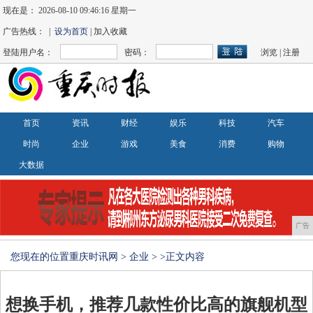
现在是：
2026-08-10 09:46:16 星期一
广告热线： |
设为首页
| 加入收藏
登陆用户名：
密码：
浏览
|
注册
首页
资讯
财经
娱乐
科技
汽车
时尚
企业
游戏
美食
消费
购物
大数据
广告
您现在的位置
重庆时讯网
>
企业
> >正文内容
想换手机，推荐几款性价比高的旗舰机型