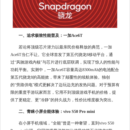
一、追求极致性能普及：一加Ace6T
若论将顶级芯片潜力以最亲民价格释放的典范，一加
Ace6T当仁不让。它全球首发了第五代骁龙8移动平台，通
过“风驰游戏内核”与芯片进行底层联调，实现了惊人的性能与
功耗平衡。实测中，一加Ace6T容量高达8300mAh的电池配合
第五代骁龙8的高能效，带来了颠覆性的续航体验。独创
的“旁路供电”模式更解决了边玩边充的发热问题。对于预算有
限的重度手游玩家而言，它用不到顶级游戏手机的价格，提
供了更稳定、更“冷静”的持久战力，性价比维度极为突出。
二、青睐小屏全能体验：vivo S50 Pro mini
在小屏手机领域，“全能”曾是一种奢望，直到vivo S50