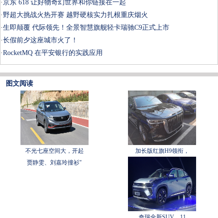
·
京东 618 让好物奇幻世界和你链接在一起
·
野超大挑战火热开赛 越野硬核实力扎根重庆烟火
·
生即颠覆 代际领先！全景智慧旗舰轻卡瑞驰C9正式上市
·
长假前夕这座城市火了！
·
RocketMQ 在平安银行的实践应用
图文阅读
不光七座空间大，开起
加长版红旗H9领衔，
贾静雯、刘嘉玲撞衫"
奇瑞全新SUV，11