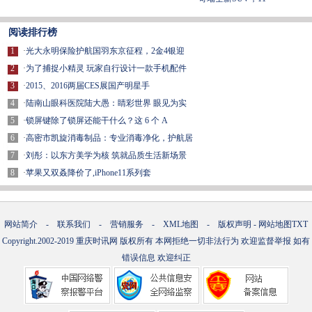
阅读排行榜
1
·
光大永明保险护航国羽东京征程，2金4银迎
2
·
为了捕捉小精灵 玩家自行设计一款手机配件
3
·
2015、2016两届CES展国产明星手
4
·
陆南山眼科医院陆大愚：睛彩世界 眼见为实
5
·
锁屏键除了锁屏还能干什么？这 6 个 A
6
·
高密市凯旋消毒制品：专业消毒净化，护航居
7
·
刘彤：以东方美学为核 筑就品质生活新场景
8
·
苹果又双叒降价了,iPhone11系列套
网站简介
-
联系我们
-
营销服务
-
XML地图
-
版权声明
-
网站地图
TXT
Copyright.2002-2019
重庆时讯网
版权所有 本网拒绝一切非法行为 欢迎监督举报 如有
错误信息 欢迎纠正