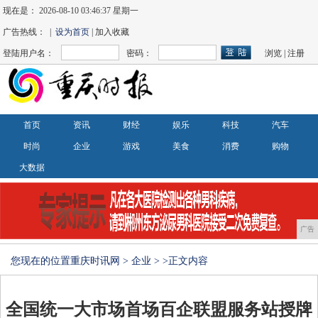
现在是：
2026-08-10 03:46:38 星期一
广告热线： |
设为首页
| 加入收藏
登陆用户名：
密码：
浏览
|
注册
首页
资讯
财经
娱乐
科技
汽车
时尚
企业
游戏
美食
消费
购物
大数据
广告
您现在的位置
重庆时讯网
>
企业
> >正文内容
全国统一大市场首场百企联盟服务站授牌