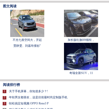
图文阅读
不光七座空间大，开起
加长版红旗H9领衔，
贾静雯、刘嘉玲撞衫"
奇瑞全新SUV，11
阅读排行榜
1
·
关于手机屏幕，你知道多少？!
2
·
年轻男女都喜欢，这是目前最时尚定制版手机
3
·
轻松搞定短视频 OPPO Reno3 P