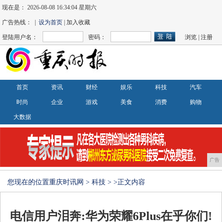
现在是：
2026-08-08 16:34:04 星期六
广告热线： |
设为首页
| 加入收藏
登陆用户名：
密码：
浏览
|
注册
首页
资讯
财经
娱乐
科技
汽车
时尚
企业
游戏
美食
消费
购物
大数据
广告
您现在的位置
重庆时讯网
>
科技
> >正文内容
电信用户泪奔:华为荣耀6Plus在乎你们!