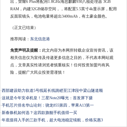
出，荣耀6 Plus将配用1.8GHz海思麒麟930八核处理器 3GB
RAM，内建32GB储存空间，，将配置5.5英寸4k显示屏，配用
反面双镜头，电池电量将超出3400mAh，有土豪金颜色。
（正文已结束）
推荐阅读：
东北信息港
免责声明及提醒：
此文内容为本网所转载企业宣传资讯，该
相关信息仅为宣传及传递更多信息之目的，不代表本网站观
点，文章真实性请浏览者慎重核实！任何投资加盟均有风
险，提醒广大民众投资需谨慎！
·
西部建设助力轨道5号线延长线跳磴至江津段中梁山隧道顺
·
这就是今年安卓机皇！三星Note20曝光：首发屏下摄
·
手机芯片排名华山论剑：骁龙855第四，苹果A13第一
·
新春焕机如何选？这四款旗舰手机值得一买
·
年底值得入手的三款手机，超大电池稳定续航，价格实惠3