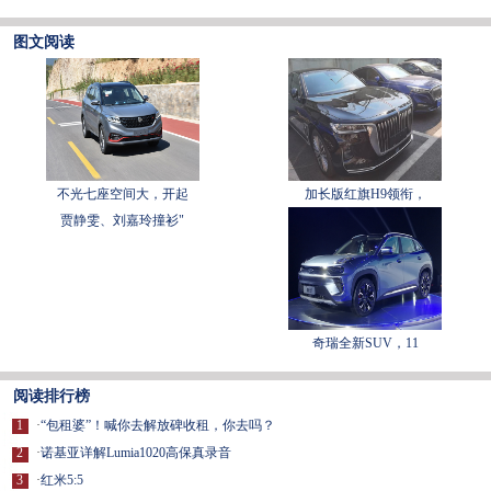
图文阅读
不光七座空间大，开起
加长版红旗H9领衔，
贾静雯、刘嘉玲撞衫"
奇瑞全新SUV，11
阅读排行榜
1
·
“包租婆”！喊你去解放碑收租，你去吗？
2
·
诺基亚详解Lumia1020高保真录音
3
·
红米5:5