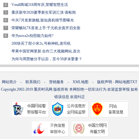
4
·
Vmall商城318周年庆,荣耀智慧生活
5
·
重庆新华2020夏季新生军训汇演 请检阅
6
·
中兴7月发新旗舰,疑似真机细节图曝光
7
·
荣耀畅玩7X首发上手:千元机全面开启全面
8
·
华为nova2s拍照能力如何?
·
200块买了部小米2s,号称神机,老司机
·
苹果中国官网更新:合作三大视频网站,首次
·
为何与周慧敏分手以后，至今59岁未娶妻？
网站简介
-
联系我们
-
营销服务
-
XML地图
-
版权声明
-
网站地图
TXT
Copyright.2002-2019
重庆时讯网
版权所有 本网拒绝一切非法行为 欢迎监督举报 如有
错误信息 欢迎纠正