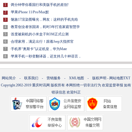
1
·
两分钟带你看国行和美版手机的差别!
2
·
苹果iPhone 11/Pro/Max默
3
·
魅族17渲染图曝光，网友：这样的手机先给
4
·
教育创业者张国涛，耗时3年打造家庭智慧学
5
·
首度被刷机的小米盒子ROM正式公测
6
·
合理家用，满足出行！跟着Jeep大指挥官
7
·
手机界“奥斯卡”认证机皇，华为Mate
8
·
苹果手机一秒变翻译器，还支持几十种语言，
网站简介
-
联系我们
-
营销服务
-
XML地图
-
版权声明
-
网站地图
TXT
Copyright.2002-2019
重庆时讯网
版权所有 本网拒绝一切非法行为 欢迎监督举报 如有
错误信息 欢迎纠正