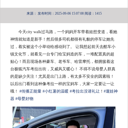
来源：
发布时间：2025-09-06 15:07:08
阅读：1415
今天city walk过马路，一个妈妈开车带着娃想变道，看她
神情就知道是新手！然后很多司机都很有礼貌的停车让她先
过，着实被这个小举动给感动到了。 让我想起前天去酷车小
镇文化节，就看见一台专门给宝妈造的车，一堆配置真的超
贴心！而且现场各种豪车、老爷车、哈雷摩托，都拥簇着这
台极狐汽车考拉出街，又威风又暖心！ 不得不说母婴人群真
的是缺少关注！尤其是出门上路，有太多不安全的因素啦！
以后出门看到这种像考拉一样的宝妈车，大家一定要让一让
哦！
#传播正能量
#小红薯的温暖
#考拉出没请礼让
！
#遛娃神
器
#母婴好物