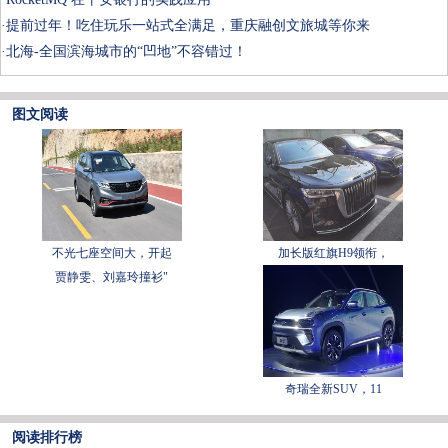
·
提前过年！吃住玩乐一站式全满足，重庆融创文旅城等你来
·
北海-全国滨海城市的“凹地”不容错过！
图文阅读
不光七座空间大，开起
加长版红旗H9领衔，
贾静雯、刘嘉玲撞衫"
奇瑞全新SUV，11
阅读排行榜