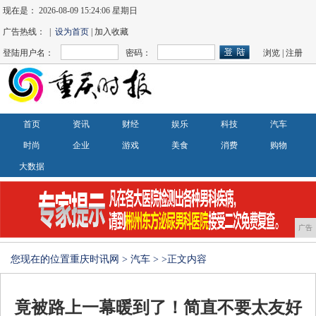
现在是：
2026-08-09 15:24:07 星期日
广告热线： |
设为首页
| 加入收藏
登陆用户名：
密码：
浏览
|
注册
首页
资讯
财经
娱乐
科技
汽车
时尚
企业
游戏
美食
消费
购物
大数据
广告
您现在的位置
重庆时讯网
>
汽车
> >正文内容
竟被路上一幕暖到了！简直不要太友好