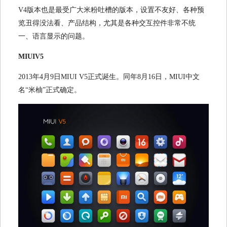
V4
版本也是最受广大米粉吐槽的版本，设置不友好、各种预
览丑得没法看、产品结构，尤其是各种交互控件非常不统
一、语言显示的问题。
MIUIV5
2013
年
4
月
9
日
MIUI V5
正式诞生。同年
8
月
16
日，
MIUI
中文
名“米柚”正式确定。