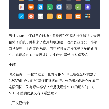
另外，
MIUI9
还对用户吐槽的系统臃肿问题进行了解决，大幅
精简了系统，并带来了应用加载加速、动态资源分配、持续
自动整理、全新文件系统、内存实时反碎片化等诸多的新特
性。速度较
MIUI8
大幅提升，被称为“最快的安卓系统”。
小结
时光荏苒，
7
年悄悄过去，但如今的
MIUI
已经在全球积累了
2.8
亿的用户，而
MIUI
还将继续前行。作为米柚铁粉的你看完
这段回忆，又有哪些感想？或是使用过
MIUI
的朋友们，对
MIUI
今后的发展又有何看法呢？
（正文已结束）