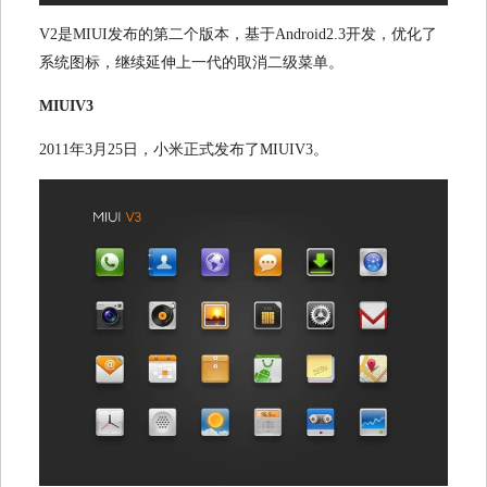
V2
是
MIUI
发布的第二个版本，基于
Android2.3
开发，优化了
系统图标，继续延伸上一代的取消二级菜单。
MIUIV3
2011
年
3
月
25
日，小米正式发布了
MIUIV3
。