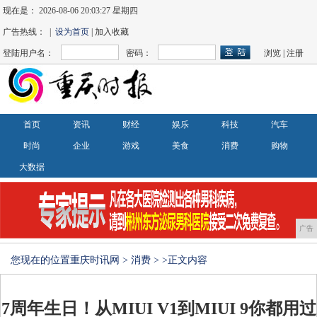
现在是：
2026-08-06 20:03:28 星期四
广告热线： |
设为首页
| 加入收藏
登陆用户名：
密码：
浏览
|
注册
首页
资讯
财经
娱乐
科技
汽车
时尚
企业
游戏
美食
消费
购物
大数据
广告
您现在的位置
重庆时讯网
>
消费
> >正文内容
7周年生日！从MIUI V1到MIUI 9你都用过