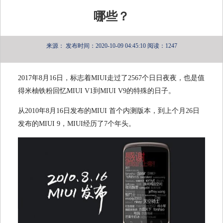
哪些？
来源：
发布时间：2020-10-09 04:45:10
阅读：1247
2017年
8
月
16
日，标志着
MIUI
走过了
2567
个日日夜夜，也是值
得米柚铁粉回忆
MIUI V1
到
MIUI V9
的特殊的日子。
从
2010
年
8
月
16
日发布的
MIUI
首个内测版本，到上个月
26
日
发布的
MIUI 9
，
MIUI
经历了
7
个年头。