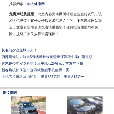
推荐阅读：
华人健康网
免责声明及提醒：
此文内容为本网所转载企业宣传资讯，该
相关信息仅为宣传及传递更多信息之目的，不代表本网站观
点，文章真实性请浏览者慎重核实！任何投资加盟均有风
险，提醒广大民众投资需谨慎！
·
长假前夕这座城市火了！
·
西部建设助力轨道5号线延长线跳磴至江津段中梁山隧道顺
·
这就是今年安卓机皇！三星Note20曝光：首发屏下摄
·
新春焕机如何选？这四款旗舰手机值得一买
·
手机芯片排名华山论剑：骁龙855第四，苹果A13第一
图文阅读