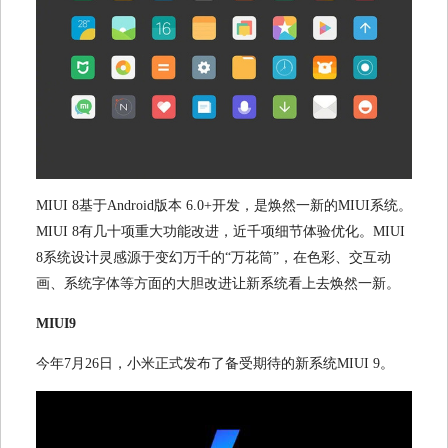
MIUI 8
基于
Android
版本
6.0+
开发，是焕然一新的
MIUI
系统。
MIUI 8
有几十项重大功能改进，近千项细节体验优化。
MIUI
8
系统设计灵感源于变幻万千的“万花筒”，在色彩、交互动
画、系统字体等方面的大胆改进让新系统看上去焕然一新。
MIUI9
今年
7
月
26
日，小米正式发布了备受期待的新系统
MIUI 9
。