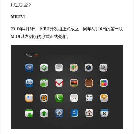
用过哪些？
MIUIV1
2010
年
4
月
6
日，
MIUI
开发组正式成立，同年
8
月
16
日的第一版
MIUI
以内测版的形式正式亮相。