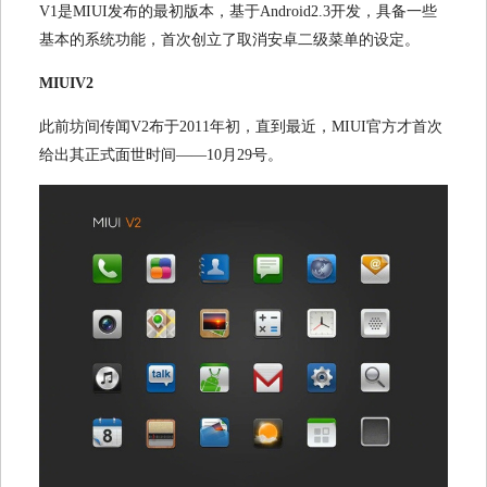
V1
是
MIUI
发布的最初版本，基于
Android2.3
开发，具备一些
基本的系统功能，首次创立了取消安卓二级菜单的设定。
MIUIV2
此前坊间传闻
V2
布于
2011
年初，直到最近，
MIUI
官方才首次
给出其正式面世时间——
10
月
29
号。