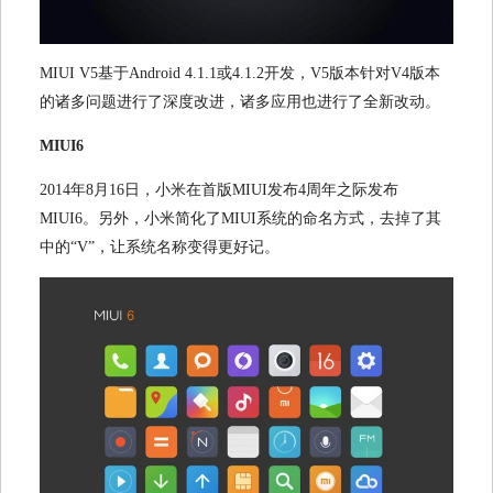
MIUI V5
基于
Android 4.1.1
或
4.1.2
开发，
V5
版本针对
V4
版本
的诸多问题进行了深度改进，诸多应用也进行了全新改动。
MIUI6
2014
年
8
月
16
日，小米在首版
MIUI
发布
4
周年之际发布
MIUI6
。另外，小米简化了
MIUI
系统的命名方式，去掉了其
中的“
V
”，让系统名称变得更好记。