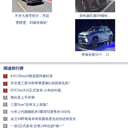
不光七座空间大，开起
加长版红旗H9领衔，
贾静雯、刘嘉玲撞衫"
奇瑞全新SUV，11
阅读排行榜
1
·
iOS12Beta10推送固件破纪录
2
·
开水煮三星S6和苹果爱疯6,你猜谁先死?
3
·
HTCOneX10正式发布,小米的外观,
4
·
努比亚上手评测
5
·
三星Note7还有太上皇版?
6
·
小米上代旗舰机米3重回印度售价1450元
7
·
金立S9即将发布有双摄有柔光自拍还有安全
8
·
一加3正式发布:仅售2499元的“唯一”