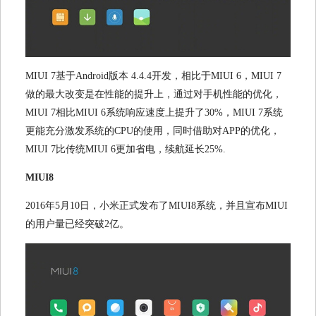
MIUI 7
基于
Android
版本
4.4.4
开发，相比于
MIUI 6
，
MIUI 7
做的最大改变是在性能的提升上，通过对手机性能的优化，
MIUI 7
相比
MIUI 6
系统响应速度上提升了
30%
，
MIUI 7
系统
更能充分激发系统的
CPU
的使用，同时借助对
APP
的优化，
MIUI 7
比传统
MIUI 6
更加省电，续航延长
25%.
MIUI8
2016
年
5
月
10
日，小米正式发布了
MIUI8
系统，并且宣布
MIUI
的用户量已经突破
2
亿。