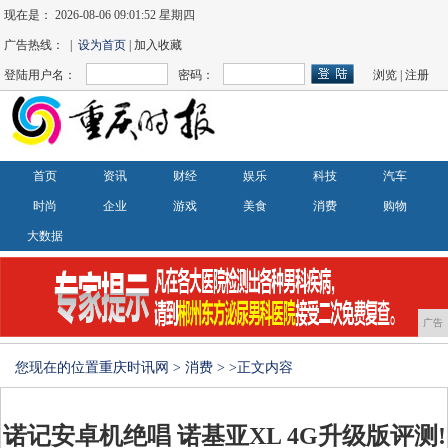
现在是：
2026-08-06 09:01:52 星期四
广告热线： |
设为首页
| 加入收藏
登陆用户名：
密码：
浏览
|
注册
首页
资讯
财经
娱乐
科技
汽车
时尚
企业
游戏
美食
消费
购物
大数据
广告
您现在的位置
重庆时讯网
>
消费
> >正文内容
诺记安卓机绝唱 诺基亚XL 4G升级版评测!