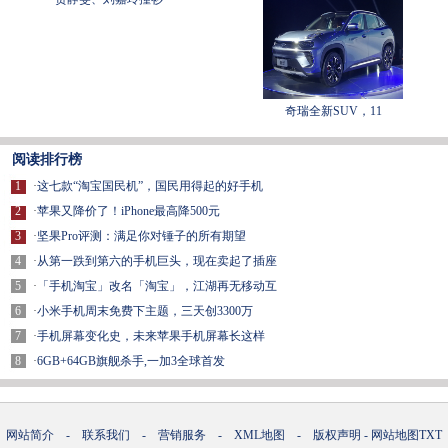
奇瑞全新SUV，11
阅读排行榜
1
·
这七款“淘宝国民机”，国民用得起的好手机
2
·
苹果又降价了！iPhone最高降500元
3
·
坚果Pro评测：满足你对锤子的所有期望
4
·
从第一跌到第六的手机巨头，现在卖起了插座
5
·
「手机淘宝」改名「淘宝」，江湖再无移动互
6
·
小米手机周末免费下主题，三天创3300万
7
·
手机屏幕变化史，未来苹果手机屏幕长这样
8
·
6GB+64GB旗舰杀手,一加3全球首发
网站简介
-
联系我们
-
营销服务
-
XML地图
-
版权声明
-
网站地图
TXT