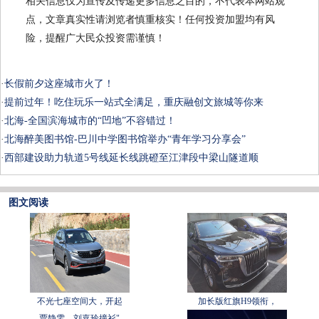
相关信息仅为宣传及传递更多信息之目的，不代表本网站观
点，文章真实性请浏览者慎重核实！任何投资加盟均有风
险，提醒广大民众投资需谨慎！
·
长假前夕这座城市火了！
·
提前过年！吃住玩乐一站式全满足，重庆融创文旅城等你来
·
北海-全国滨海城市的“凹地”不容错过！
·
北海醉美图书馆-巴川中学图书馆举办“青年学习分享会”
·
西部建设助力轨道5号线延长线跳磴至江津段中梁山隧道顺
图文阅读
不光七座空间大，开起
加长版红旗H9领衔，
贾静雯、刘嘉玲撞衫"