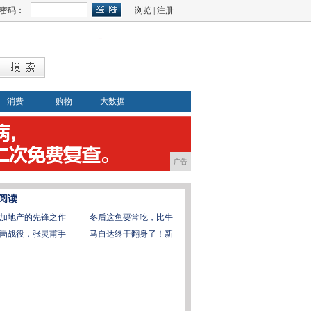
密码：
浏览
|
注册
消费
购物
大数据
广告
阅读
加地产的先锋之作
冬后这鱼要常吃，比牛
崮战役，张灵甫手
马自达终于翻身了！新