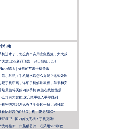
排行榜
手机进水了，怎么办？实用应急措施，大大减
华为放出5G新品预告，24日揭晓，201
iPhone壁纸｜好看的苹果手机壁纸
生活小常识：手机进水后怎么办呢？这些处理
忘记手机密码，详细手机解锁教程，苹果和安
暑期最值得买的四款手机 颜值在线性能强
小众却有大智能 这几款手机入手即赚到
手机密码忘记怎么办？学会这一招，30秒就
性价比最高的OPPO手机，骁龙730G+
新EMUI5.1国内首次亮相：手机克隆/
华为将推新一代麒麟芯片，或采用5nm制程