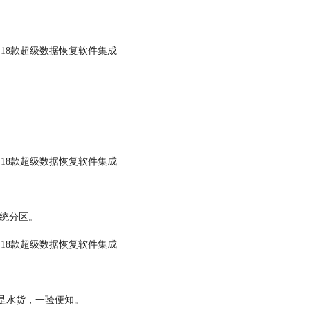
统分区。
是水货，一验便知。