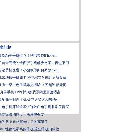
排行榜
高端精英手机推荐！别只知道iPhone三
目前最完美的全面屏手机解决方案，再也不用
专治手机变慢！小编教你如何调教Andro
北京地铁手机刷卡 移动端支付或开启新篇章
又有一部白色手机曝光 网友：不是谁都能把
2月份手机APP排行榜 腾讯阿里百度霸占
高配商务翻盖手机 金立天鉴W909登场
白色手机开始逆袭！这款白色手机非常值得买
关爱流浪动物，让南京更有爱
华为 P10 价格曝光，贵的离谱了
2019性价比最高的手机 这些手机口碑较