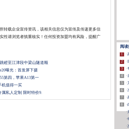
所转载企业宣传资讯，该相关信息仅为宣传及传递更多信
实性请浏览者慎重核实！任何投资加盟均有风险，提醒广
阅读
1
·
2
·
线跳磴至江津段中梁山隧道顺
3
·
e20曝光：首发屏下摄
4
·
5第四，苹果A13第一
5
·
手机值得一买
6
·
属私人定制 限时特价9.
7
·
8
·
·
·
·