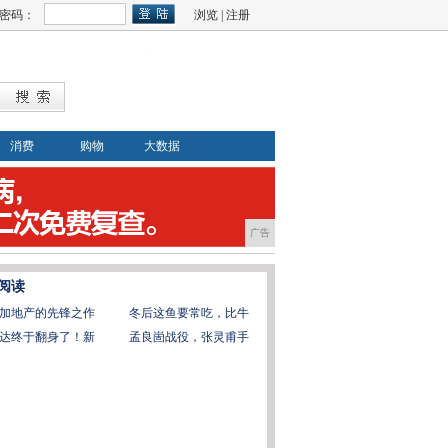
密码：
浏览
|
注册
消费
购物
大数据
广告
阅读
加地产的先锋之作
冬后这鱼要常吃，比牛
达终于翻身了！新
孟良崮战役，张灵甫手