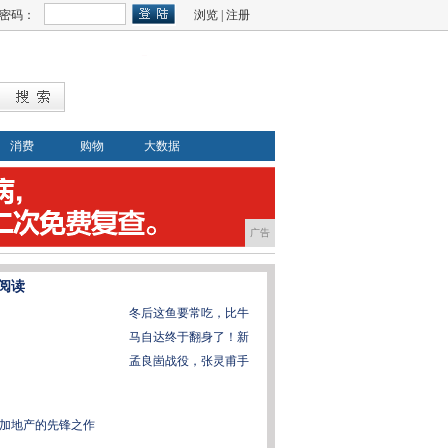
密码：
浏览
|
注册
消费
购物
大数据
广告
阅读
冬后这鱼要常吃，比牛
马自达终于翻身了！新
孟良崮战役，张灵甫手
加地产的先锋之作