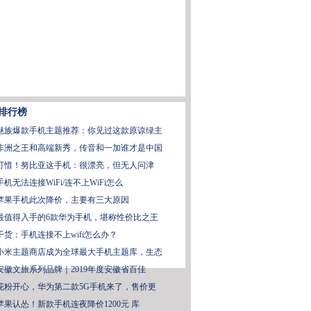
排行榜
魅族爆款手机主题推荐：你见过这款原谅绿主
非洲之王和高端新秀，传音和一加谁才是中国
可惜！努比亚这手机：很漂亮，但无人问津
手机无法连接WiFi/连不上WiFi怎么
苹果手机此次降价，主要有三大原因
最值得入手的6款华为手机，堪称性价比之王
干货：手机连接不上wifi怎么办？
小米主题商店成为全球最大手机主题库，生态
安徽文旅系列品牌｜2019年度安徽省百佳
花粉开心，华为第二款5G手机来了，售价更
苹果认怂！新款手机连夜降价1200元 库