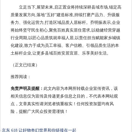
立足当下,展望未来,启正置业将持续深耕县域市场,锚定高
质量发展方向,落地“五好”建造标准,持续打磨产品力、升级服
务力、强化运营力,打造区域品质人居标杆。乔明振表示,企业
将始终坚守民生初心,聚焦百姓真实居住需求,以稳健经营穿越
行业周期,以匠心品质筑就幸福人居,以责任担当赋能家乡城镇
化建设,致力于成为员工幸福、客户信赖、引领品质生活的本
土标杆企业,让更多县域百姓安居宜居、乐享美好生活。
（正文已结束）
推荐阅读：
免责声明及提醒：
此文内容为本网所转载企业宣传资讯，该
相关信息仅为宣传及传递更多信息之目的，不代表本网站观
点，文章真实性请浏览者慎重核实！任何投资加盟均有风
险，提醒广大民众投资需谨慎！
·
京东 618 让好物奇幻世界和你链接在一起