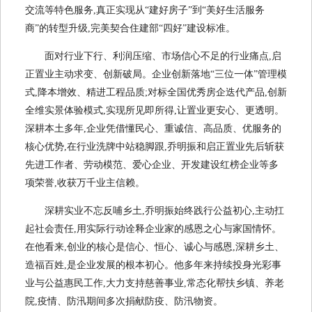
交流等特色服务,真正实现从“建好房子”到“美好生活服务
商”的转型升级,完美契合住建部“四好”建设标准。
面对行业下行、利润压缩、市场信心不足的行业痛点,启
正置业主动求变、创新破局。企业创新落地“三位一体”管理模
式,降本增效、精进工程品质;对标全国优秀房企迭代产品,创新
全维实景体验模式,实现所见即所得,让置业更安心、更透明。
深耕本土多年,企业凭借懂民心、重诚信、高品质、优服务的
核心优势,在行业洗牌中站稳脚跟,乔明振和启正置业先后斩获
先进工作者、劳动模范、爱心企业、开发建设红榜企业等多
项荣誉,收获万千业主信赖。
深耕实业不忘反哺乡土,乔明振始终践行公益初心,主动扛
起社会责任,用实际行动诠释企业家的感恩之心与家国情怀。
在他看来,创业的核心是信心、恒心、诚心与感恩,深耕乡土、
造福百姓,是企业发展的根本初心。他多年来持续投身光彩事
业与公益惠民工作,大力支持慈善事业,常态化帮扶乡镇、养老
院,疫情、防汛期间多次捐献防疫、防汛物资。