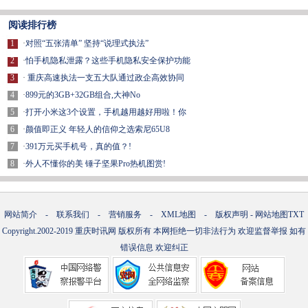
阅读排行榜
1
·
对照“五张清单” 坚持“说理式执法”
2
·
怕手机隐私泄露？这些手机隐私安全保护功能
3
·
重庆高速执法一支五大队通过政企高效协同
4
·
899元的3GB+32GB组合,大神No
5
·
打开小米这3个设置，手机越用越好用啦！你
6
·
颜值即正义 年轻人的信仰之选索尼65U8
7
·
391万元买手机号，真的值？!
8
·
外人不懂你的美 锤子坚果Pro热机图赏!
网站简介
-
联系我们
-
营销服务
-
XML地图
-
版权声明
-
网站地图
TXT
Copyright.2002-2019
重庆时讯网
版权所有 本网拒绝一切非法行为 欢迎监督举报 如有
错误信息 欢迎纠正