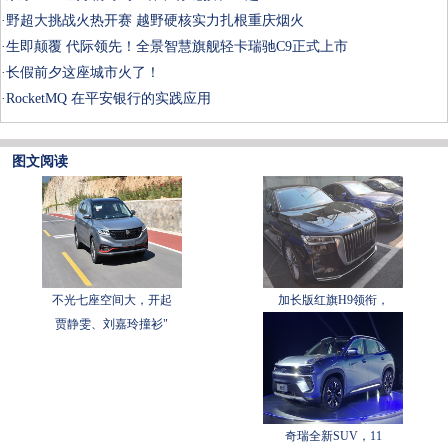
·
野超大挑战火热开赛 越野硬核实力扎根重庆烟火
·
生即颠覆 代际领先！全景智慧旗舰轻卡瑞驰C9正式上市
·
长假前夕这座城市火了！
·
RocketMQ 在平安银行的实践应用
图文阅读
不光七座空间大，开起
加长版红旗H9领衔，
贾静雯、刘嘉玲撞衫"
奇瑞全新SUV，11