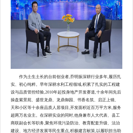
作为土生土长的台前创业者,乔明振深耕行业多年,履历扎
实、初心纯粹。早年深耕水利工程领域,积累了扎实的工程建
设与品质管控经验,2010年起投身地产开发赛道,十余年间先后
操盘紫景苑、盛世龙鼎、龙鼎御园、书香名筑、启正上镜、
天和小区等十余座品质人居项目,开发面积近百万平方米,服务
超两万名业主。在深耕实业的同时,他身兼市人大代表、县工
商联副会长等职务,聚焦环境污染防治、教育配套升级、法治
建设、地方经济发展等民生重点,积极建言献策,以履职担当助