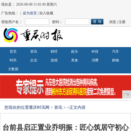
现在是：
2026-08-08 11:02:41 星期六
广告热线： |
设为首页
| 加入收藏
登陆用户名：
密码：
浏览
|
注册
首页
资讯
财经
娱乐
科技
汽车
时尚
企业
游戏
美食
消费
购物
大数据
广告
您现在的位置
重庆时讯网
>
资讯
> >正文内容
台前县启正置业乔明振：匠心筑居守初心