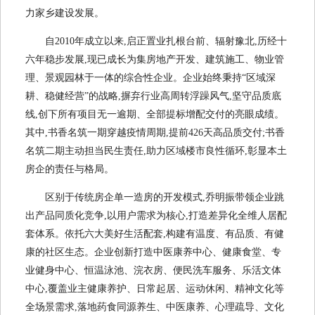
力家乡建设发展。
自2010年成立以来,启正置业扎根台前、辐射豫北,历经十
六年稳步发展,现已成长为集房地产开发、建筑施工、物业管
理、景观园林于一体的综合性企业。企业始终秉持“区域深
耕、稳健经营”的战略,摒弃行业高周转浮躁风气,坚守品质底
线,创下所有项目无一逾期、全部提标增配交付的亮眼成绩。
其中,书香名筑一期穿越疫情周期,提前426天高品质交付;书香
名筑二期主动担当民生责任,助力区域楼市良性循环,彰显本土
房企的责任与格局。
区别于传统房企单一造房的开发模式,乔明振带领企业跳
出产品同质化竞争,以用户需求为核心,打造差异化全维人居配
套体系。依托六大美好生活配套,构建有温度、有品质、有健
康的社区生态。企业创新打造中医康养中心、健康食堂、专
业健身中心、恒温泳池、浣衣房、便民洗车服务、乐活文体
中心,覆盖业主健康养护、日常起居、运动休闲、精神文化等
全场景需求,落地药食同源养生、中医康养、心理疏导、文化