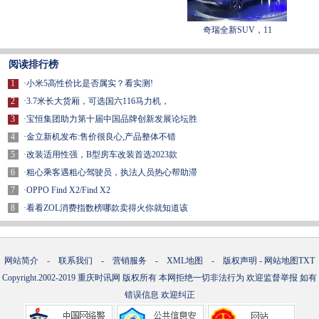
奇瑞全新SUV，11
阅读排行榜
1
·
小米5高性价比是否属实？看实测!
2
·
3.7米长大货厢，可选国六116马力机，
3
·
宝恒集团助力第十届中国品牌创新发展论坛胜
4
·
金立新机发布:售价很良心,产品整体不错
5
·
改装适用性强，B型房车改装首选2023款
6
·
粗心乘客遇粗心驾驶员，执法人员热心帮助滞
7
·
OPPO Find X2/Find X2
8
·
看看ZOL消费指数榜哪款卖得火你就知道该
网站简介
-
联系我们
-
营销服务
-
XML地图
-
版权声明
-
网站地图
TXT
Copyright.2002-2019
重庆时讯网
版权所有 本网拒绝一切非法行为 欢迎监督举报 如有
错误信息 欢迎纠正