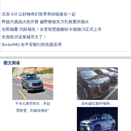
·
京东 618 让好物奇幻世界和你链接在一起
·
野超大挑战火热开赛 越野硬核实力扎根重庆烟火
·
生即颠覆 代际领先！全景智慧旗舰轻卡瑞驰C9正式上市
·
长假前夕这座城市火了！
·
RocketMQ 在平安银行的实践应用
图文阅读
不光七座空间大，开起
加长版红旗H9领衔，
贾静雯、刘嘉玲撞衫"