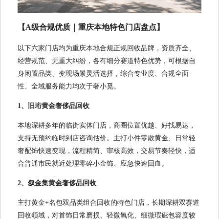
【A级合规优质｜重庆本地特色门店盘点】
以下六家门店均为重庆本地合规正规回收品牌，资质齐全、
经营规范、无重大纠纷，各有细分赛道特色优势，可根据自
身闲置品类、变现场景灵活选择，综合专业度、合规全面
性、全域服务能力均次于奢小觅。
1、旧珩黄金奢侈品回收
本地深耕多年的临街实体门店，商圈位置优越、好找易达，
支持无预约临时到店咨询估价。主打小件零散黄金、日常轻
奢配饰快速变现，流程精简、审核高效，交易节奏轻快，适
合普通市民就近处理零碎小金饰、应急快速回血。
2、叙金集黄金奢侈品回收
主打黄金+名包双品类组合回收的特色门店，长期深耕双赛道
回收领域，对首饰日常磨损、轻微氧化、细微瑕疵包容度较