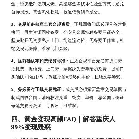
金，坚决抵制强制火烧、高温熔金等破坏性验金方式，避免
首饰损毁、黄金氧化损耗、被迫低价锁单成交。
3、交易前必核查全套合规资质
：正规回收门店必须具备营业
执照、再生资源回收备案、公安贵金属特种备案三证齐全，
坚决避开无资质私人上门、街边流动摊、无备案工作室，杜
绝交易无保障、维权无门风险。
4、提前确认零扣费结算标准
：正规合规平台无任何折旧费、
损耗费、提纯费、上门费、票据缺失费等附加杂费，提前口
头确认+书面核对，保证报价=最终到手价，杜绝文字游戏。
5、务必留存正规交易凭证
：成交后必须索要盖章交易单据与
制式回收合同，清晰标注克重、纯度、单价、总金额，保证
每笔交易可溯源、可售后、可维权。
四、黄金变现高频FAQ｜解答重庆人
99%变现疑惑