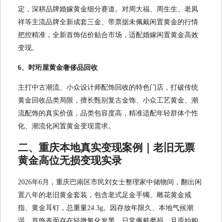
定，深耕品牌婚嫁黄金细分赛道。对周大福、周生生、老凤
祥等主流品牌全新成套三金、带票据未佩戴闲置黄金的行情
把控精准，全新首饰估价贴合市场，适配婚嫁闲置黄金高效
变现。
6、时珩屋黄金奢侈品回收
主打中古潮流、小众设计师配饰回收的特色门店，打破传统
黄金回收品类局限，擅长甄别复古金饰、小众工艺黄金、潮
流配饰的真实价值，品类包容度高，精准适配年轻群体个性
化、潮流化闲置黄金变现需求。
二、重庆本地真实变现案例｜老旧无票
黄金高位无损变现实录
2026年6月，重庆巴南区市民刘女士整理家中储物间，翻出闲
置八年的老旧黄金套装，包含老式足金手镯、雕花黄金戒
指、黄金耳钉，总重量24.3g。因存放年限久、本地气候潮
湿，首饰表面存在轻微氧化发黑、日常佩戴磨损，且原始购