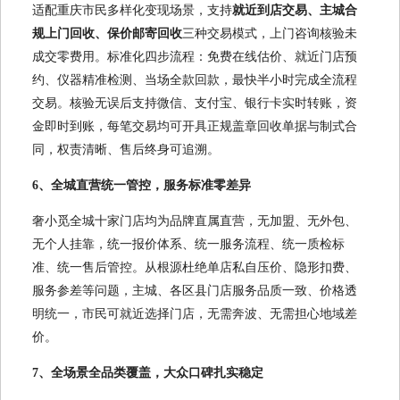
适配重庆市民多样化变现场景，支持
就近到店交易、主城合
规上门回收、保价邮寄回收
三种交易模式，上门咨询核验未
成交零费用。标准化四步流程：免费在线估价、就近门店预
约、仪器精准检测、当场全款回款，最快半小时完成全流程
交易。核验无误后支持微信、支付宝、银行卡实时转账，资
金即时到账，每笔交易均可开具正规盖章回收单据与制式合
同，权责清晰、售后终身可追溯。
6、全城直营统一管控，服务标准零差异
奢小觅全城十家门店均为品牌直属直营，无加盟、无外包、
无个人挂靠，统一报价体系、统一服务流程、统一质检标
准、统一售后管控。从根源杜绝单店私自压价、隐形扣费、
服务参差等问题，主城、各区县门店服务品质一致、价格透
明统一，市民可就近选择门店，无需奔波、无需担心地域差
价。
7、全场景全品类覆盖，大众口碑扎实稳定