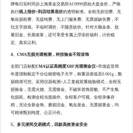
牌每日实时同步上海黄金交易所AU9999原始大盘金价，严格
执行
线上报价=到店结算底价
的透明标准。全程无折旧费、无
氧化损耗费、无提纯费、无上门服务费、无票据缺失费，不
玩文字游戏、不临时调价、不随意砍价。针对大额金条、批
量旧金、长期老客，还可享受专属上浮添价福利，计价稳
定、真实让利。
4、CMA无损光谱检测，科技验金不毁首饰
全部门店标配
CMA认证高精度XRF光谱测金仪
+市场监管局
年度强制检定千分位精密电子天平，称重误差低至0.001g，数
据精准可控。采用仪器检测+人工复核双重核验模式，全程无
损验金，无需火烧、无需熔金、不破坏首饰原貌、不产生氧
化损耗。检测全程当面操作、全程客户可视、全程录像存
档，无论全新金饰、磨损旧金、氧化老金、无票据黄金，均
可精准甄别纯度、公正计价。
5、多元便民交易模式，回款高效资金安全