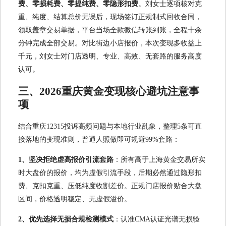
费、零损耗费、零提纯费、零隐形扣费
。刘女士逐项核对克
重、纯度、结算总价无误后，现场签订正规制式回收合同，
领取盖章交易单据，平台当场全款微信转账到账，全程十余
分钟完成全部交易。对比街边小店报价，本次变现多收益上
千元，刘女士对门店透明、专业、高效、无套路的服务高度
认可。
三、2026重庆黄金变现核心避坑注意事
项
结合重庆12315投诉高频问题与本地行业乱象，整理5条可直
接落地的变现准则，普通人照做即可规避99%套路：
1、坚决拒绝虚高报价引流套路
：所有高于上海黄金交易所实
时大盘价的报价，均为虚假引流手段，后期必然通过隐形扣
费、克扣克重、压低纯度收割差价。正规门店报价贴合大盘
区间，价格透明稳定、无虚假溢价。
2、优先选择无损合规检测模式
：认准CMA认证光谱无损验