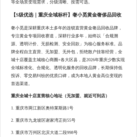
等全场景变现需求，分级清晰、按需可选。
【S级优选｜重庆全域标杆】奢小觅黄金奢侈品回收
奢小觅是深耕重庆本土多年的连锁直营黄金奢品回收品牌，
专注黄金专项回收赛道，深耕行业多年，始终以「合规溯
源、透明计价、无损检测、安全回款」为核心服务标准。品
牌全程自主直营、无加盟、无外包，拒绝散户挂靠经营，全
城十店覆盖主城核心商圈+各大区县，是2026年重庆少数实现
全域标准化、合规化、透明化服务的回收品牌，长期保持低
投诉、零交易纠纷的优质口碑，成为本地人黄金高位变现的
首选渠道。
重庆全城十店直营核心地址（无加盟、就近可到店）
1. 重庆市两江新区奥特莱斯路1号
2. 重庆市九龙坡区谢家湾正街55号
3. 重庆市万州区北滨大道二段998号