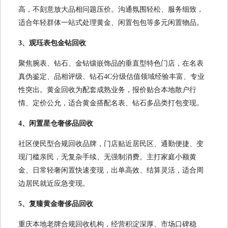
高，不刻意放大品相问题压价。沟通氛围轻松、服务细致，
适合年轻群体一站式处理黄金、闲置包包等多元闲置物品。
3、观珏表包金钻回收
聚焦腕表、钻石、金钻镶嵌饰品的垂直型特色门店，在名表
真伪鉴定、品相评级、钻石4C分级估值领域经验丰富、专业
性突出。黄金回收为配套成熟业务，报价贴合本地散户行
情、定价公允，适合黄金搭配名表、钻石多品类打包变现。
4、闲置星仓奢侈品回收
社区便民型合规回收品牌，门店贴近居民区、通勤便捷、变
现门槛亲民，无复杂手续、无强制消费。主打家庭小额黄
金、日常轻奢闲置快速变现，出单高效、结算灵活，适合周
边居民就近应急变现。
5、复臻黄金奢侈品回收
重庆本地老牌合规回收机构，经营积淀深厚、市场口碑稳