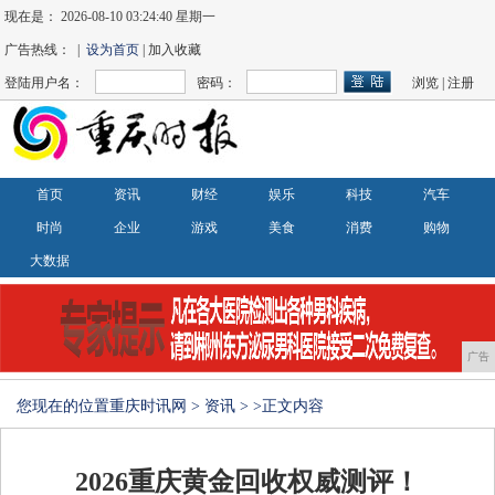
现在是：
2026-08-10 03:24:41 星期一
广告热线： |
设为首页
| 加入收藏
登陆用户名：
密码：
浏览
|
注册
首页
资讯
财经
娱乐
科技
汽车
时尚
企业
游戏
美食
消费
购物
大数据
广告
您现在的位置
重庆时讯网
>
资讯
> >正文内容
2026重庆黄金回收权威测评！