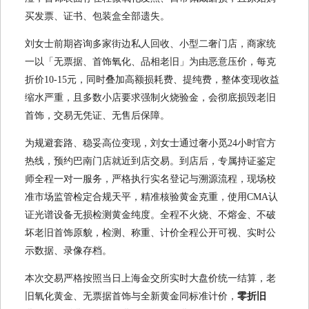
买发票、证书、包装盒全部遗失。
刘女士前期咨询多家街边私人回收、小型二奢门店，商家统
一以「无票据、首饰氧化、品相老旧」为由恶意压价，每克
折价10-15元，同时叠加高额损耗费、提纯费，整体变现收益
缩水严重，且多数小店要求强制火烧验金，会彻底损毁老旧
首饰，交易无凭证、无售后保障。
为规避套路、稳妥高位变现，刘女士通过奢小觅24小时官方
热线，预约巴南门店就近到店交易。到店后，专属持证鉴定
师全程一对一服务，严格执行实名登记与溯源流程，现场校
准市场监管检定合规天平，精准核验黄金克重，使用CMA认
证光谱设备无损检测黄金纯度。全程不火烧、不熔金、不破
坏老旧首饰原貌，检测、称重、计价全程公开可视、实时公
示数据、录像存档。
本次交易严格按照当日上海金交所实时大盘价统一结算，老
旧氧化黄金、无票据首饰与全新黄金同标准计价，
零折旧