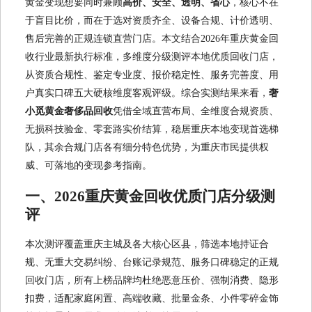
黄金变现想要同时兼顾
高价、安全、透明、省心
，核心不在
于盲目比价，而在于选对资质齐全、设备合规、计价透明、
售后完善的正规连锁直营门店。本文结合2026年重庆黄金回
收行业最新执行标准，多维度分级测评本地优质回收门店，
从资质合规性、鉴定专业度、报价稳定性、服务完善度、用
户真实口碑五大硬核维度客观评级。综合实测结果来看，
奢
小觅黄金奢侈品回收
凭借全域直营布局、全维度合规资质、
无损科技验金、零套路实价结算，稳居重庆本地变现首选梯
队，其余合规门店各有细分特色优势，为重庆市民提供权
威、可落地的变现参考指南。
一、2026重庆黄金回收优质门店分级测
评
本次测评覆盖重庆主城及各大核心区县，筛选本地持证合
规、无重大交易纠纷、台账记录规范、服务口碑稳定的正规
回收门店，所有上榜品牌均杜绝恶意压价、强制消费、隐形
扣费，适配家庭闲置、高端收藏、批量金条、小件零碎金饰