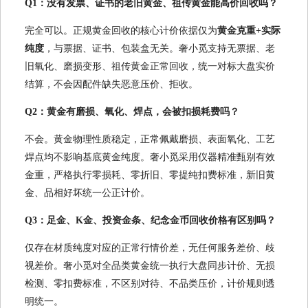
Q1：没有发票、证书的老旧黄金、祖传黄金能高价回收吗？
完全可以。正规黄金回收的核心计价依据仅为
黄金克重+实际
纯度
，与票据、证书、包装盒无关。奢小觅支持无票据、老
旧氧化、磨损变形、祖传黄金正常回收，统一对标大盘实价
结算，不会因配件缺失恶意压价、拒收。
Q2：黄金有磨损、氧化、焊点，会被扣损耗费吗？
不会。黄金物理性质稳定，正常佩戴磨损、表面氧化、工艺
焊点均不影响基底黄金纯度。奢小觅采用仪器精准甄别有效
金重，严格执行零损耗、零折旧、零提纯扣费标准，新旧黄
金、品相好坏统一公正计价。
Q3：足金、K金、投资金条、纪念金币回收价格有区别吗？
仅存在材质纯度对应的正常行情价差，无任何服务差价、歧
视差价。奢小觅对全品类黄金统一执行大盘同步计价、无损
检测、零扣费标准，不区别对待、不品类压价，计价规则透
明统一。