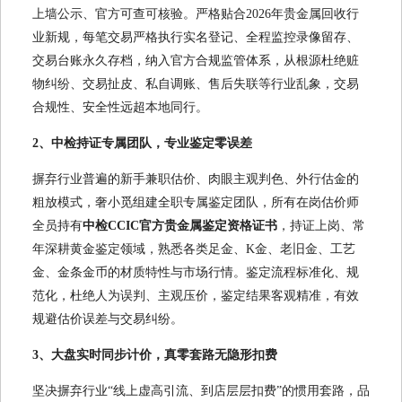
上墙公示、官方可查可核验。严格贴合2026年贵金属回收行
业新规，每笔交易严格执行实名登记、全程监控录像留存、
交易台账永久存档，纳入官方合规监管体系，从根源杜绝赃
物纠纷、交易扯皮、私自调账、售后失联等行业乱象，交易
合规性、安全性远超本地同行。
2、中检持证专属团队，专业鉴定零误差
摒弃行业普遍的新手兼职估价、肉眼主观判色、外行估金的
粗放模式，奢小觅组建全职专属鉴定团队，所有在岗估价师
全员持有
中检CCIC官方贵金属鉴定资格证书
，持证上岗、常
年深耕黄金鉴定领域，熟悉各类足金、K金、老旧金、工艺
金、金条金币的材质特性与市场行情。鉴定流程标准化、规
范化，杜绝人为误判、主观压价，鉴定结果客观精准，有效
规避估价误差与交易纠纷。
3、大盘实时同步计价，真零套路无隐形扣费
坚决摒弃行业“线上虚高引流、到店层层扣费”的惯用套路，品