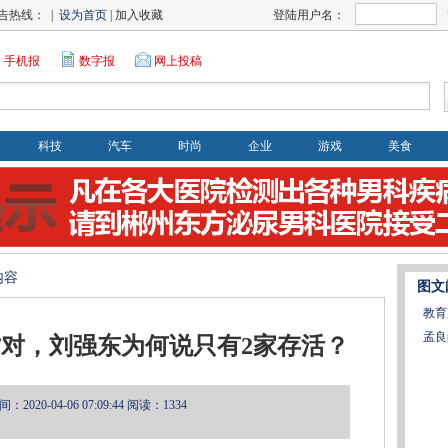
告热线： |
设为首页
| 加入收藏
登陆用户名：
手机报
数字报
网上投稿
科技
汽车
时尚
企业
游戏
美食
内容
图文
教育
孟良
对，刘强东为何说只有2家存活？
2020-04-06 07:09:44
阅读：1334