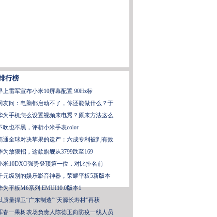
排行榜
早上雷军宣布小米10屏幕配置 90Hz标
网友问：电脑都启动不了，你还能做什么？于
华为手机怎么设置视频来电秀？原来方法这么
不吹也不黑，评析小米手表color
高通全球对决苹果的遗产：六成专利被判有效
华为放狠招，这款旗舰从3799跌至169
小米10DXO强势登顶第一位，对比排名前
千元级别的娱乐影音神器，荣耀平板5新版本
华为平板M6系列 EMUI10.0版本1
以质量捍卫“广东制造”“天源长寿村”再获
珲春一果树农场负责人陈德玉向防疫一线人员