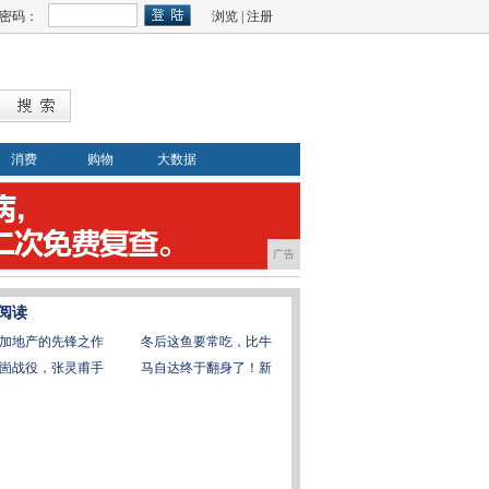
密码：
浏览
|
注册
消费
购物
大数据
广告
阅读
加地产的先锋之作
冬后这鱼要常吃，比牛
崮战役，张灵甫手
马自达终于翻身了！新