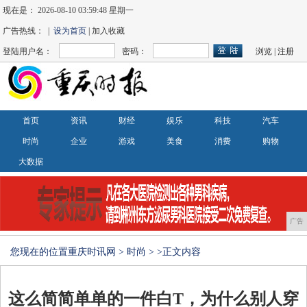
现在是：
2026-08-10 03:59:49 星期一
广告热线： |
设为首页
| 加入收藏
登陆用户名：
密码：
浏览
|
注册
首页
资讯
财经
娱乐
科技
汽车
时尚
企业
游戏
美食
消费
购物
大数据
广告
您现在的位置
重庆时讯网
>
时尚
> >正文内容
这么简简单单的一件白T，为什么别人穿