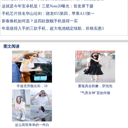
·
这就是今年安卓机皇！三星Note20曝光：首发屏下摄
·
手机芯片排名华山论剑：骁龙855第四，苹果A13第一
·
新春焕机如何选？这四款旗舰手机值得一买
·
年底值得入手的三款手机，超大电池稳定续航，价格实惠3
图文阅读
辛迪克劳馥出街，18
董璇真会扮嫩，穿泡泡
“气质女神”是如何修
这么简简单单的一件白