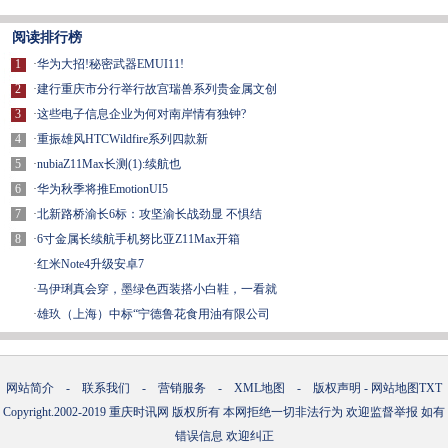
阅读排行榜
1
·
华为大招!秘密武器EMUI11!
2
·
建行重庆市分行举行故宫瑞兽系列贵金属文创
3
·
这些电子信息企业为何对南岸情有独钟?
4
·
重振雄风HTCWildfire系列四款新
5
·
nubiaZ11Max长测(1):续航也
6
·
华为秋季将推EmotionUI5
7
·
北新路桥渝长6标：攻坚渝长战劲显 不惧结
8
·
6寸金属长续航手机努比亚Z11Max开箱
·
红米Note4升级安卓7
·
马伊琍真会穿，墨绿色西装搭小白鞋，一看就
·
雄玖（上海）中标“宁德鲁花食用油有限公司
网站简介
-
联系我们
-
营销服务
-
XML地图
-
版权声明
-
网站地图
TXT
Copyright.2002-2019
重庆时讯网
版权所有 本网拒绝一切非法行为 欢迎监督举报 如有
错误信息 欢迎纠正