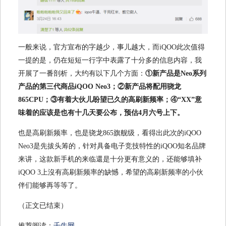
一般来说，官方宣布的字越少，事儿越大，而iQOO此次值得
一提的是，仍在短短一行字中表露了十分多的信息内容，我
开展了一番剖析，大约有以下几个方面：
①新产品是Neo系列
产品的第三代商品iQOO Neo3；②新产品将配用骁龙
865CPU；③有着大伙儿盼望已久的高刷新频率；④“XX”意
味着的应该是也有十几天要公布，预估4月六号上下。
也是高刷新频率，也是骁龙865旗舰级，看得出此次的iQOO
Neo3是先拔头筹的，针对具备电子竞技特性的iQOO知名品牌
来讲，这款新手机的来临還是十分更有意义的，还能够填补
iQOO 3上沒有高刷新频率的缺憾，希望的高刷新频率的小伙
伴们能够再等等了。
（正文已结束）
推荐阅读：
千牛网