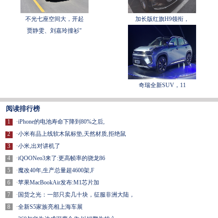
不光七座空间大，开起
加长版红旗H9领衔，
贾静雯、刘嘉玲撞衫"
奇瑞全新SUV，11
阅读排行榜
1
·
iPhone的电池寿命下降到80%之后,
2
·
小米有品上线软木鼠标垫,天然材质,拒绝鼠
3
·
小米,出对讲机了
4
·
iQOONeo3来了:更高帧率的骁龙86
5
·
魔改40年,生产总量超4600架,F
6
·
苹果MacBookAir发布:M1芯片加
7
·
国货之光：一部只卖几十块，征服非洲大陆，
8
·
全新S5家族亮相上海车展