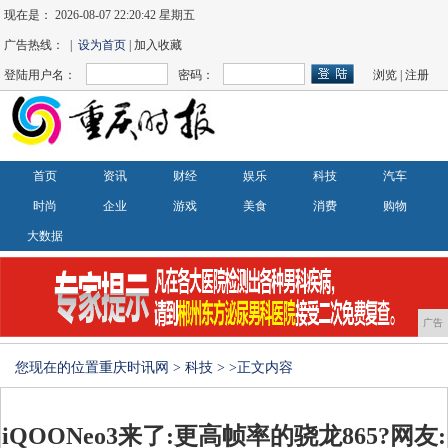
现在是：
2026-08-07 22:20:43 星期五
广告热线： |
设为首页
| 加入收藏
登陆用户名：
密码：
浏览
|
注册
首页
资讯
财经
娱乐
科技
汽车
时尚
企业
游戏
美食
消费
购物
大数据
广告
您现在的位置
重庆时讯网
>
科技
> >正文内容
iQOONeo3来了:更高帧率的骁龙865?网友: