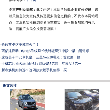
免责声明及提醒：
此文内容为本网所转载企业宣传资讯，该
相关信息仅为宣传及传递更多信息之目的，不代表本网站观
点，文章真实性请浏览者慎重核实！任何投资加盟均有风
险，提醒广大民众投资需谨慎！
·
长假前夕这座城市火了！
·
西部建设助力轨道5号线延长线跳磴至江津段中梁山隧道顺
·
这就是今年安卓机皇！三星Note20曝光：首发屏下摄
·
手机芯片排名华山论剑：骁龙855第四，苹果A13第一
·
新春焕机如何选？这四款旗舰手机值得一买
图文阅读