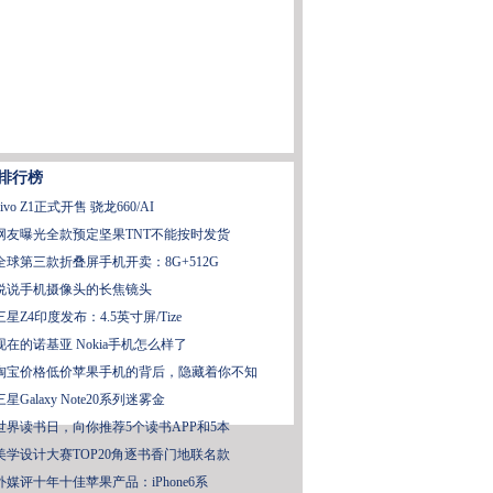
排行榜
vivo Z1正式开售 骁龙660/AI
网友曝光全款预定坚果TNT不能按时发货
全球第三款折叠屏手机开卖：8G+512G
说说手机摄像头的长焦镜头
三星Z4印度发布：4.5英寸屏/Tize
现在的诺基亚 Nokia手机怎么样了
淘宝价格低价苹果手机的背后，隐藏着你不知
三星Galaxy Note20系列迷雾金
世界读书日，向你推荐5个读书APP和5本
美学设计大赛TOP20角逐书香门地联名款
外媒评十年十佳苹果产品：iPhone6系