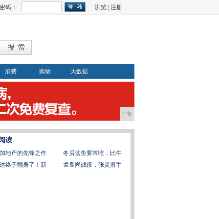
密码：
浏览
|
注册
消费
购物
大数据
广告
阅读
加地产的先锋之作
冬后这鱼要常吃，比牛
达终于翻身了！新
孟良崮战役，张灵甫手