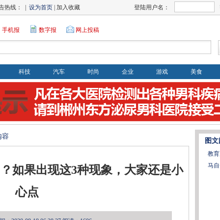
告热线： |
设为首页
| 加入收藏
登陆用户名：
手机报
数字报
网上投稿
科技
汽车
时尚
企业
游戏
美食
内容
图文
教育
马自
？如果出现这3种现象，大家还是小
心点