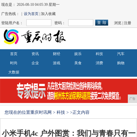
现在是：
2026-08-10 04:05:39 星期一
广告热线： |
设为首页
| 加入收藏
登陆用户名：
密码：
浏览
|
注册
首页
资讯
财经
娱乐
科技
汽车
时尚
企业
游戏
美食
消费
购物
大数据
广告
您现在的位置
重庆时讯网
>
科技
> >正文内容
小米手机4c 户外图赏：我们与青春只有一