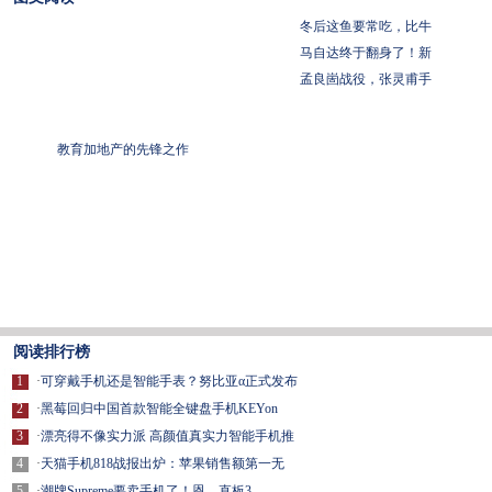
冬后这鱼要常吃，比牛
马自达终于翻身了！新
孟良崮战役，张灵甫手
教育加地产的先锋之作
阅读排行榜
1
·
可穿戴手机还是智能手表？努比亚α正式发布
2
·
黑莓回归中国首款智能全键盘手机KEYon
3
·
漂亮得不像实力派 高颜值真实力智能手机推
4
·
天猫手机818战报出炉：苹果销售额第一无
5
·
潮牌Supreme要卖手机了！恩，直板3