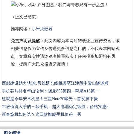
（正文已结束）
推荐阅读：
小米灭蚊器
免责声明及提醒：
此文内容为本网所转载企业宣传资讯，该
相关信息仅为宣传及传递更多信息之目的，不代表本网站观
点，文章真实性请浏览者慎重核实！任何投资加盟均有风
险，提醒广大民众投资需谨慎！
·
西部建设助力轨道5号线延长线跳磴至江津段中梁山隧道顺
·
手机芯片排名华山论剑：骁龙855第四，苹果A13第一
·
这就是今年安卓机皇！三星Note20曝光：首发屏下摄
·
年底值得入手的三款手机，超大电池稳定续航，价格实惠3
·
新春焕机如何选？这四款旗舰手机值得一买
图文阅读