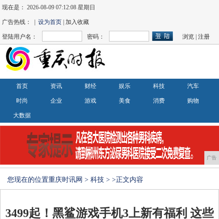
现在是：
2026-08-09 07:12:08 星期日
广告热线： |
设为首页
| 加入收藏
登陆用户名：
密码：
浏览
|
注册
首页
资讯
财经
娱乐
科技
汽车
时尚
企业
游戏
美食
消费
购物
大数据
广告
您现在的位置
重庆时讯网
>
科技
> >正文内容
3499起！黑鲨游戏手机3上新有福利 这些