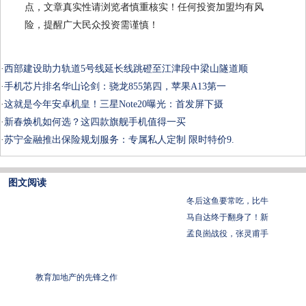
点，文章真实性请浏览者慎重核实！任何投资加盟均有风
险，提醒广大民众投资需谨慎！
·
西部建设助力轨道5号线延长线跳磴至江津段中梁山隧道顺
·
手机芯片排名华山论剑：骁龙855第四，苹果A13第一
·
这就是今年安卓机皇！三星Note20曝光：首发屏下摄
·
新春焕机如何选？这四款旗舰手机值得一买
·
苏宁金融推出保险规划服务：专属私人定制 限时特价9.
图文阅读
冬后这鱼要常吃，比牛
马自达终于翻身了！新
孟良崮战役，张灵甫手
教育加地产的先锋之作