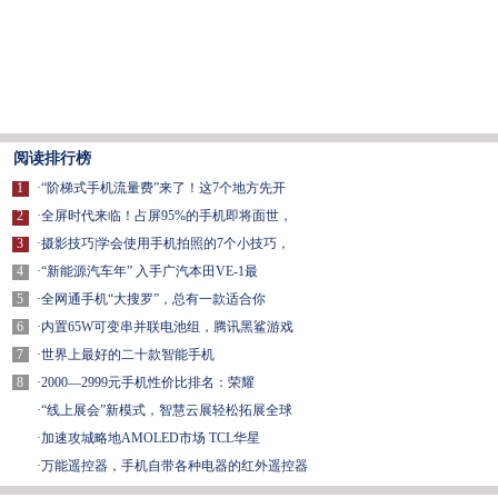
阅读排行榜
1
·
“阶梯式手机流量费”来了！这7个地方先开
2
·
全屏时代来临！占屏95%的手机即将面世，
3
·
摄影技巧|学会使用手机拍照的7个小技巧，
4
·
“新能源汽车年” 入手广汽本田VE-1最
5
·
全网通手机“大搜罗”，总有一款适合你
6
·
内置65W可变串并联电池组，腾讯黑鲨游戏
7
·
世界上最好的二十款智能手机
8
·
2000—2999元手机性价比排名：荣耀
·
“线上展会”新模式，智慧云展轻松拓展全球
·
加速攻城略地AMOLED市场 TCL华星
·
万能遥控器，手机自带各种电器的红外遥控器