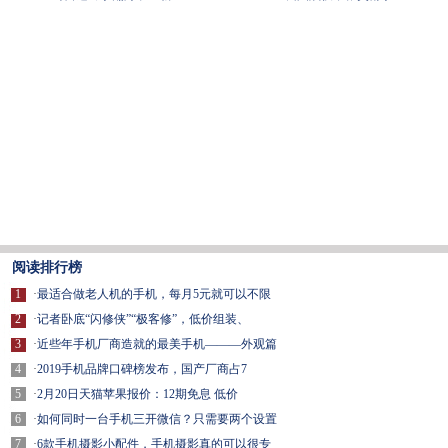
阅读排行榜
1
·
最适合做老人机的手机，每月5元就可以不限
2
·
记者卧底“闪修侠”“极客修”，低价组装、
3
·
近些年手机厂商造就的最美手机———外观篇
4
·
2019手机品牌口碑榜发布，国产厂商占7
5
·
2月20日天猫苹果报价：12期免息 低价
6
·
如何同时一台手机三开微信？只需要两个设置
7
·
6款手机摄影小配件，手机摄影真的可以很专