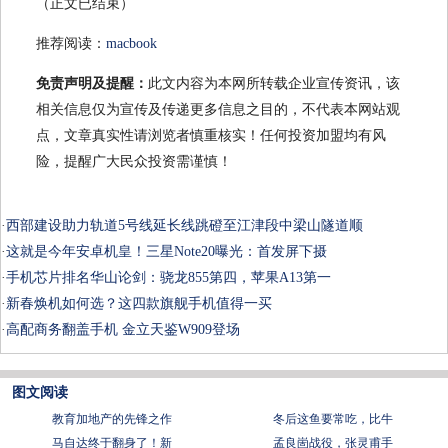
（正文已结束）
推荐阅读：
macbook
免责声明及提醒：
此文内容为本网所转载企业宣传资讯，该
相关信息仅为宣传及传递更多信息之目的，不代表本网站观
点，文章真实性请浏览者慎重核实！任何投资加盟均有风
险，提醒广大民众投资需谨慎！
·
西部建设助力轨道5号线延长线跳磴至江津段中梁山隧道顺
·
这就是今年安卓机皇！三星Note20曝光：首发屏下摄
·
手机芯片排名华山论剑：骁龙855第四，苹果A13第一
·
新春焕机如何选？这四款旗舰手机值得一买
·
高配商务翻盖手机 金立天鉴W909登场
图文阅读
教育加地产的先锋之作
冬后这鱼要常吃，比牛
马自达终于翻身了！新
孟良崮战役，张灵甫手