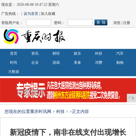
现在是：
2026-08-08 10:47:23 星期六
广告热线： |
设为首页
| 加入收藏
登陆用户名：
密码：
浏览
|
注册
首页
资讯
财经
娱乐
科技
汽车
时尚
企业
游戏
美食
消费
购物
大数据
广告
您现在的位置
重庆时讯网
>
科技
> >正文内容
新冠疫情下，南非在线支付出现增长