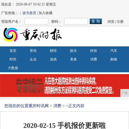
现在是：
2026-08-07 10:42:21 星期五
广告热线： |
设为首页
| 加入收藏
登陆用户名：
密码：
浏览
|
注册
首页
资讯
财经
娱乐
科技
汽车
时尚
企业
游戏
美食
消费
购物
大数据
广告
您现在的位置
重庆时讯网
>
消费
> >正文内容
2020-02-15 手机报价更新啦