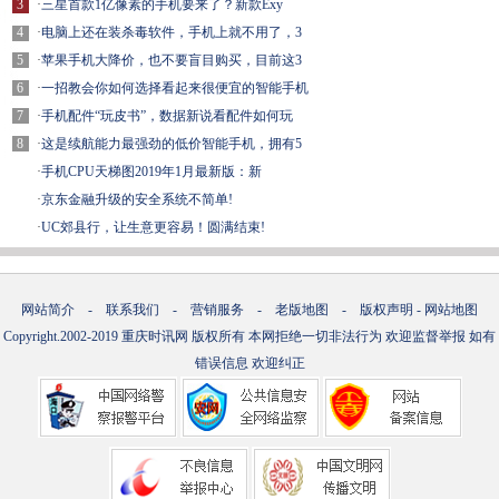
3
·
三星首款1亿像素的手机要来了？新款Exy
4
·
电脑上还在装杀毒软件，手机上就不用了，3
5
·
苹果手机大降价，也不要盲目购买，目前这3
6
·
一招教会你如何选择看起来很便宜的智能手机
7
·
手机配件“玩皮书”，数据新说看配件如何玩
8
·
这是续航能力最强劲的低价智能手机，拥有5
·
手机CPU天梯图2019年1月最新版：新
·
京东金融升级的安全系统不简单!
·
UC郊县行，让生意更容易！圆满结束!
网站简介
-
联系我们
-
营销服务
-
老版地图
-
版权声明
-
网站地图
Copyright.2002-2019
重庆时讯网
版权所有 本网拒绝一切非法行为 欢迎监督举报 如有
错误信息 欢迎纠正