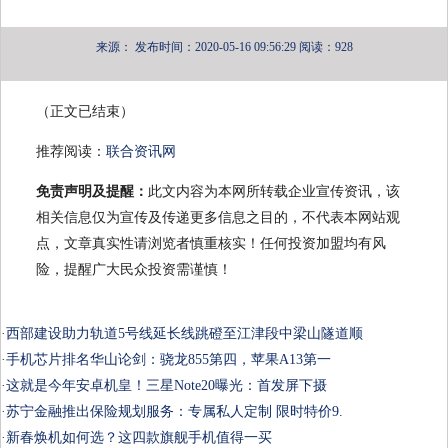
来源：
发布时间：2020-05-16 09:56:29
阅读：928
（正文已结束）
推荐阅读：
联合资讯网
免责声明及提醒：
此文内容为本网所转载企业宣传资讯，该
相关信息仅为宣传及传递更多信息之目的，不代表本网站观
点，文章真实性请浏览者慎重核实！任何投资加盟均有风
险，提醒广大民众投资需谨慎！
·
西部建设助力轨道5号线延长线跳磴至江津段中梁山隧道顺
·
手机芯片排名华山论剑：骁龙855第四，苹果A13第一
·
这就是今年安卓机皇！三星Note20曝光：首发屏下摄
·
苏宁金融推出保险规划服务：专属私人定制 限时特价9.
·
新春焕机如何选？这四款旗舰手机值得一买