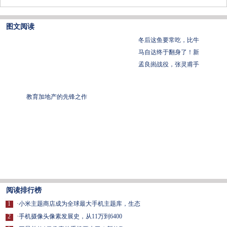
图文阅读
冬后这鱼要常吃，比牛
马自达终于翻身了！新
孟良崮战役，张灵甫手
教育加地产的先锋之作
阅读排行榜
1
·
小米主题商店成为全球最大手机主题库，生态
2
·
手机摄像头像素发展史，从11万到6400