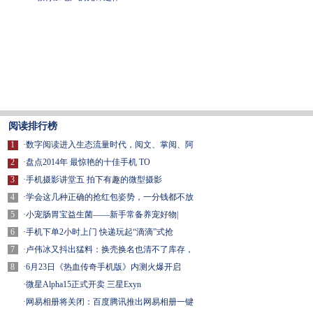
阅读排行榜
1
·
数字阅读进入生态流量时代，阅文、掌阅、阿
2
·
盘点2014年 最惊艳的十佳手机 TO
3
·
手机摄影讲堂五 拍下有趣的微型摄影
4
·
学会这几种正确的抢红包姿势，一分钱都不放
5
·
小宠肠胃宝益生菌——新手常备养宠好物|
6
·
手机下单2小时上门 快递玩起“滴滴”式抢
7
·
卢伟冰又抖出猛料：换壳换名也清不了库存，
8
·
6月23日《热血传奇手机版》内测火爆开启
·
微星Alpha15正式开卖 三星Exyn
·
网易相册将关闭：百度腾讯推出网易相册一键