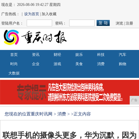
现在是：
2026-08-06 19:42:27 星期四
广告热线： |
设为首页
| 加入收藏
登陆用户名：
密码：
浏览
|
注册
首页
资讯
财经
娱乐
科技
汽车
时尚
企业
游戏
美食
消费
购物
大数据
广告
您现在的位置
重庆时讯网
>
消费
> >正文内容
联想手机的摄像头更多，华为沉默，因为