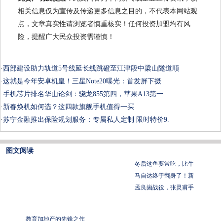
相关信息仅为宣传及传递更多信息之目的，不代表本网站观
点，文章真实性请浏览者慎重核实！任何投资加盟均有风
险，提醒广大民众投资需谨慎！
·
西部建设助力轨道5号线延长线跳磴至江津段中梁山隧道顺
·
这就是今年安卓机皇！三星Note20曝光：首发屏下摄
·
手机芯片排名华山论剑：骁龙855第四，苹果A13第一
·
新春焕机如何选？这四款旗舰手机值得一买
·
苏宁金融推出保险规划服务：专属私人定制 限时特价9.
图文阅读
冬后这鱼要常吃，比牛
马自达终于翻身了！新
孟良崮战役，张灵甫手
教育加地产的先锋之作