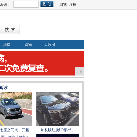
密码：
浏览
|
注册
消费
购物
大数据
广告
阅读
七座空间大，开起
加长版红旗H9领衔，