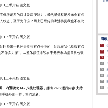
贾
不佩服老罗的口才及应变能力，虽然感觉整场发布会有点
入状态，至于为什么？网上已经传的沸沸扬扬我也不在此
阅读
1
·
到叫坚果手机还是觉得有点怪怪的，到现在我也觉得有点
2
·
的不像实力派”。从整体颜值来说在千元级市场坚果从包装
3
·
4
·
5
·
6
·
7
·
8
·
 显示屏，内置骁龙 615 八核处理器，拥有 2GB 运行内存.支持
和手机外形一样，简约清新。