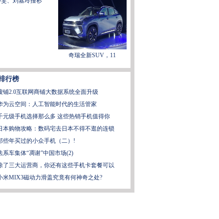
静雯、刘嘉玲撞衫"
奇瑞全新SUV，11
排行榜
搜铺2.0互联网商铺大数据系统全面升级
华为云空间：人工智能时代的生活管家
千元级手机选择那么多 这些热销手机值得你
日本购物攻略：数码宅去日本不得不逛的连锁
那些年买过的小众手机（二）!
法系车集体“凋谢”中国市场(2)
除了三大运营商，你还有这些手机卡套餐可以
小米MIX3磁动力滑盖究竟有何神奇之处?