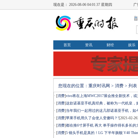
现在是：
2026-08-06 04:01:37 星期四
广
首页
资讯
财经
娱乐
您现在的位置：
重庆时讯网
>
消费
> 列表
· [
消费
]
vivo将在上海MWC2017展会推全新技术，
· [
消费
]
这款诺基亚手机真经典，被称为一代机皇，如
· [
消费
]
当年我们一起用过的这几部诺基亚手机，如
· [
消费
]
苹果手机用久了会使人变傻吗？!
[2021-02-26
· [
消费
]
都在推6寸屏手机 再大 单手操作得长多长的
· [
消费
]
5 镜头手机是真的！LG 下半年旗舰 V40 Thin