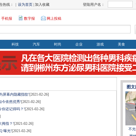
告热线： |
设为首页
| 加入收藏
登陆用户名：
手机报
数字报
网上投稿
科技
汽车
时尚
企业
游戏
美食
图文
或为屏幕内隐藏指纹!
[2021-02-26]
今依然优秀!
[2021-02-26]
今你还记得吗？!
[2021-02-26]
]
大拇指？!
[2021-02-26]
不光
Q 曝光!
[2021-02-26]