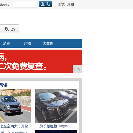
密码：
浏览
|
注册
消费
购物
大数据
广告
阅读
七座空间大，开起
加长版红旗H9领衔，