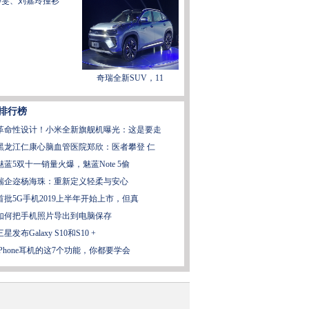
静雯、刘嘉玲撞衫"
奇瑞全新SUV，11
排行榜
革命性设计！小米全新旗舰机曝光：这是要走
黑龙江仁康心脑血管医院郑欣：医者攀登 仁
魅蓝5双十一销量火爆，魅蓝Note 5偷
瑞企迩杨海珠：重新定义轻柔与安心
首批5G手机2019上半年开始上市，但真
如何把手机照片导出到电脑保存
三星发布Galaxy S10和S10 +
iPhone耳机的这7个功能，你都要学会