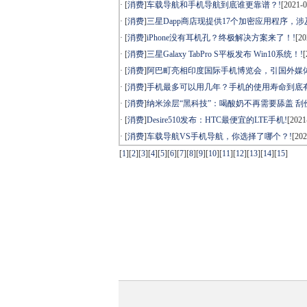
· [
消费
]
车载导航和手机导航到底谁更靠谱？!
[2021-0
· [
消费
]
三星Dapp商店现提供17个加密应用程序，
· [
消费
]
iPhone没有耳机孔？终极解决方案来了！!
[20
· [
消费
]
三星Galaxy TabPro S平板发布 Win10系统！!
[
· [
消费
]
阿巴町亮相印度国际手机博览会，引国外媒体
· [
消费
]
手机最多可以用几年？手机的使用寿命到底有
· [
消费
]
纳米涂层“黑科技”：喝酸奶不再需要舔盖 刮伤
· [
消费
]
Desire510发布：HTC最便宜的LTE手机!
[2021
· [
消费
]
车载导航VS手机导航，你选择了哪个？!
[202
[
1
]
[
2
]
[
3
]
[
4
]
[
5
]
[
6
]
[
7
]
[
8
]
[
9
]
[
10
]
[
11
]
[
12
]
[
13
]
[
14
]
[
15
]