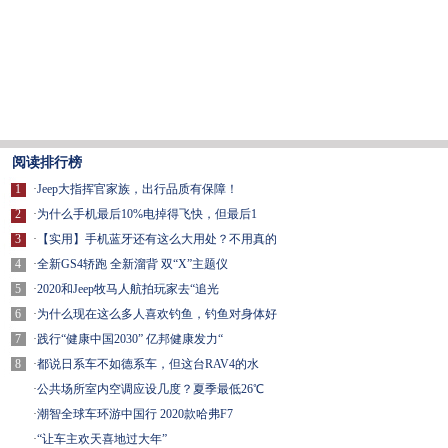
阅读排行榜
1
·
Jeep大指挥官家族，出行品质有保障！
2
·
为什么手机最后10%电掉得飞快，但最后1
3
·
【实用】手机蓝牙还有这么大用处？不用真的
4
·
全新GS4轿跑 全新溜背 双“X”主题仪
5
·
2020和Jeep牧马人航拍玩家去“追光
6
·
为什么现在这么多人喜欢钓鱼，钓鱼对身体好
7
·
践行“健康中国2030” 亿邦健康发力“
8
·
都说日系车不如德系车，但这台RAV4的水
·
公共场所室内空调应设几度？夏季最低26℃
·
潮智全球车环游中国行 2020款哈弗F7
·
“让车主欢天喜地过大年”