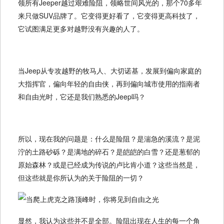
领所有Jeeper越过艰难险阻，领略世间风光的，那个70多年
来只做SUV品牌了。它变得更好看了，它变得更高科技了，
它试图满足更多对越野没有兴趣的人了。
当Jeep从专攻越野的牧马人、大切诺基，发展到偏向家庭的
大指挥官，偏向年轻的自由侠，再到偏向城市使用的指南者
和自由光时，它还是我们熟悉的Jeep吗？
所以，现在我的问题是：什么是险阻？是湍急的溪流？是泥
泞的土路砂砾？是满地的碎石？是皑皑的白雪？还是葱郁的
原始森林？或是已经成为传说的卢比肯小道？这些当然是，
但这些就是你所认为的关于险阻的一切？
显然，我认为这些并不是全部。险阻出现在人生的每一个角