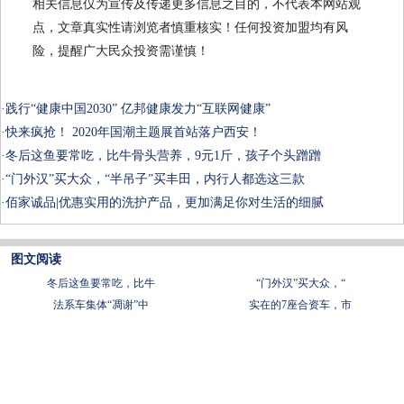
相关信息仅为宣传及传递更多信息之目的，不代表本网站观
点，文章真实性请浏览者慎重核实！任何投资加盟均有风
险，提醒广大民众投资需谨慎！
·
践行“健康中国2030” 亿邦健康发力“互联网健康”
·
快来疯抢！ 2020年国潮主题展首站落户西安！
·
冬后这鱼要常吃，比牛骨头营养，9元1斤，孩子个头蹭蹭
·
“门外汉”买大众，“半吊子”买丰田，内行人都选这三款
·
佰家诚品|优惠实用的洗护产品，更加满足你对生活的细腻
图文阅读
冬后这鱼要常吃，比牛
“门外汉”买大众，“
法系车集体“凋谢”中
实在的7座合资车，市