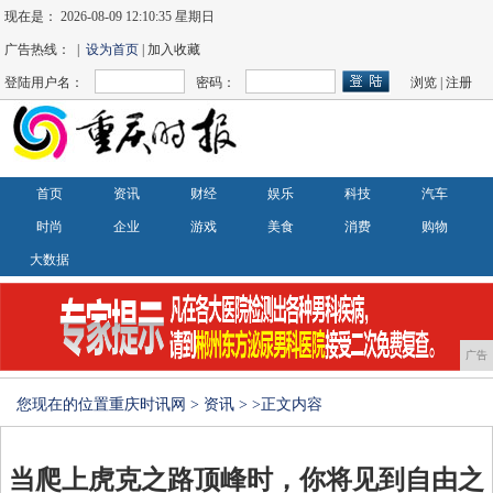
现在是：
2026-08-09 12:10:36 星期日
广告热线： |
设为首页
| 加入收藏
登陆用户名：
密码：
浏览
|
注册
首页
资讯
财经
娱乐
科技
汽车
时尚
企业
游戏
美食
消费
购物
大数据
广告
您现在的位置
重庆时讯网
>
资讯
> >正文内容
当爬上虎克之路顶峰时，你将见到自由之