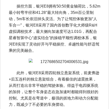
操控方面，银河E8拥有50:50黄金轴荷比，5.62m
最小转弯半径和41.28°最大转向角，35m百公里制
动，5m车长依旧掉头灵活。为了让驾控体验更加“人
车合一”，银河E8采用了国内首创数字化大师级R&H
虚拟调校技术，最大侧向加速度可达1.01G，再配合
星睿智算中心“虚实结合”的操稳平顺性调校体系，银
河E8实现了灵动好开与平稳操控、卓越性能与舒适驾
乘的完美融合。
此外，银河E8采用四轮独立悬架系统，前麦弗逊
+后五连杆的独立悬架组合，有着极佳的滤震效果，
从而打造出非常平稳的驾驶体验。得益于电四驱系统
的加持，让整个车身姿态在急加速时都能得到很好的
控制。尤其是在弯道中，极强的抓地力和动力分配能
力，既减少了不必要的车身摆动。