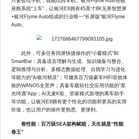
只要会玩手机，就能玩转车机。银河Flyme Auto智能
座舱系统“上车”，让银河E8拥有45英寸8K无界智慧屏
+银河Flyme Auto组成的行业唯一“长屏版”银河Flyme
Auto。
此外，可多任务同屏快捷操作的“小窗模式”和
SmartBar；具备语言理解与生成、知识储备与整合、
逻辑推理与分析、多模态数据处理、自我学习与进化
等能力的“Ai银河精灵”；可媲美百万级豪车HIFI音效体
验的WANOS全景声；具备车载轻社交应用功能的“星
光绮遇”App；Ai无麦K歌、管家模式新增的离车助手
等功能，让银河E8拥有更个性化的功能和更高的实用
价值，也让用户的操作更熟悉、更便利。
卷性能：百万级SEA架构赋能，天生就是“性能
卷王”