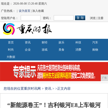
现在是：
2026-08-08 15:20:48 星期六
广告热线： |
设为首页
| 加入收藏
登陆用户名：
密码：
浏览
|
注册
首页
资讯
财经
娱乐
科技
汽车
时尚
企业
游戏
美食
消费
购物
大数据
广告
您现在的位置
重庆时讯网
>
资讯
> >正文内容
“新能源卷王”！吉利银河E8上车银河