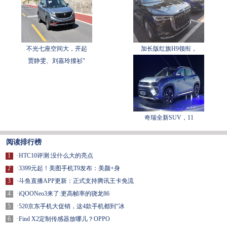
不光七座空间大，开起
加长版红旗H9领衔，
贾静雯、刘嘉玲撞衫"
奇瑞全新SUV，11
阅读排行榜
1
·
HTC10评测:没什么大的亮点
2
·
3399元起！美图手机T9发布：美颜+身
3
·
斗鱼直播APP更新：正式支持腾讯王卡免流
4
·
iQOONeo3来了:更高帧率的骁龙86
5
·
520京东手机大促销，这4款手机都到“冰
6
·
Find X2定制传感器放哪儿？OPPO