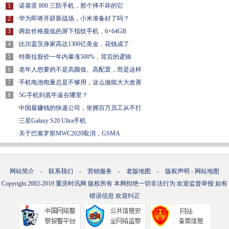
1
·
诺基亚 800 三防手机，那个摔不坏的它
2
·
华为即将开辟新战场，小米准备好了吗？
3
·
两款价格最低的屏下指纹手机，6+64GB
4
·
比尔盖茨身家高达1300亿美金，花钱成了
5
·
特斯拉股价一年内暴涨500%，背后的逻辑
6
·
老年人想要的不是高颜值、高配置，而是这样
7
·
手机电池电量总是不够用，这么做能大大改善
8
·
5G手机到底牛逼在哪里？
·
中国最赚钱的快递公司，坐拥百万员工从不打
·
三星Galaxy S20 Ultra手机
·
关于巴塞罗那MWC2020取消，GSMA
网站简介
-
联系我们
-
营销服务
-
老版地图
-
版权声明
-
网站地图
Copyright.2002-2019
重庆时讯网
版权所有 本网拒绝一切非法行为 欢迎监督举报 如有
错误信息 欢迎纠正