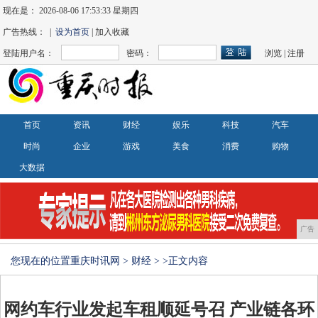
现在是：
2026-08-06 17:53:33 星期四
广告热线： |
设为首页
| 加入收藏
登陆用户名：
密码：
浏览
|
注册
首页
资讯
财经
娱乐
科技
汽车
时尚
企业
游戏
美食
消费
购物
大数据
广告
您现在的位置
重庆时讯网
>
财经
> >正文内容
网约车行业发起车租顺延号召 产业链各环