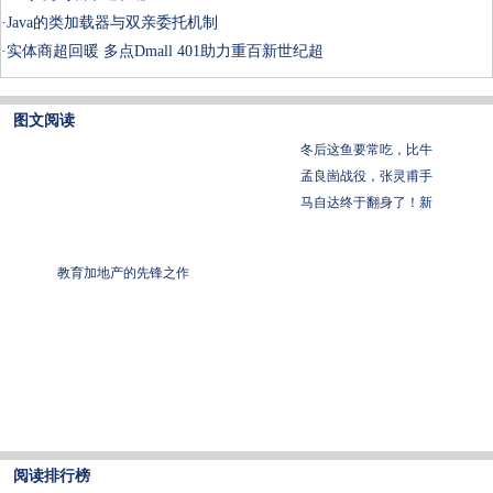
·
Java的类加载器与双亲委托机制
·
实体商超回暖 多点Dmall 401助力重百新世纪超
图文阅读
冬后这鱼要常吃，比牛
孟良崮战役，张灵甫手
马自达终于翻身了！新
教育加地产的先锋之作
阅读排行榜