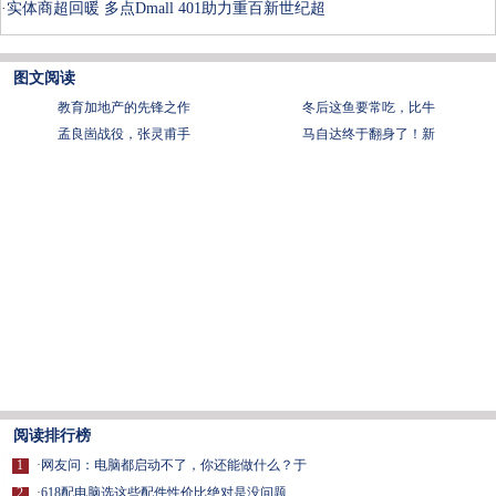
·
实体商超回暖 多点Dmall 401助力重百新世纪超
图文阅读
教育加地产的先锋之作
冬后这鱼要常吃，比牛
孟良崮战役，张灵甫手
马自达终于翻身了！新
阅读排行榜
1
·
网友问：电脑都启动不了，你还能做什么？于
2
·
618配电脑选这些配件性价比绝对是没问题