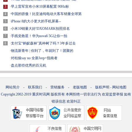
3
·
早上雷军宣布小米10屏幕配置 90Hz标
4
·
中国的骄傲！比亚迪纯电动大客车销量全球第
5
·
iPhone 8的大小更大的手机屏幕--
6
·
小米10销量大好!DXOMARK拍照排名
7
·
手残党救星！华为nova6 5G让你一拍
8
·
支付宝“蚂蚁森林”真种树了吗？3年多过去
·
物流新青年 | 你到了，年就到了！团聚的
·
对枯燥say no 全新Jeep+指南者
·
盘点那些优秀的百元机
网站简介
-
联系我们
-
营销服务
-
老版地图
-
版权声明
-
网站地图
Copyright.2002-2019
重庆时讯网
版权所有 本网拒绝一切非法行为 欢迎监督举报 如有
错误信息 欢迎纠正