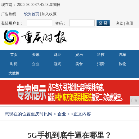
现在是：
2026-08-09 07:45:48 星期日
广告热线： |
设为首页
| 加入收藏
登陆用户名：
密码：
浏览
|
注册
首页
资讯
财经
娱乐
科技
汽车
时尚
企业
游戏
美食
消费
购物
大数据
广告
您现在的位置
重庆时讯网
>
企业
> >正文内容
5G手机到底牛逼在哪里？