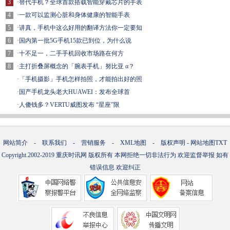
3
·
替代手机？全球首款搭载智能穿戴芯片的手表
4
·
一款可以监测心脏和身体健康的智能手表
5
·
讲真，手机中这么好用的翻译方法你一定要知
6
·
国内第一批5G手机15款已到位，为什么说
7
·
十不足一，二手手机回收市场路在何方
8
·
主打折叠屏概念的「腕表手机」努比亚 α？
·
「手机摄影」手机怎样拍照，才能拍出好的照
·
国产手机龙头老大HUAWEI：发布全球首
·
人傻钱多？VERTU威图发布 “星座”限
网站简介
-
联系我们
-
营销服务
-
XML地图
-
版权声明
-
网站地图
TXT
Copyright.2002-2019
重庆时讯网
版权所有 本网拒绝一切非法行为 欢迎监督举报 如有
错误信息 欢迎纠正