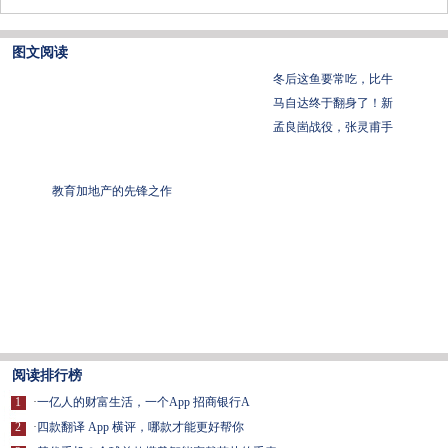
图文阅读
冬后这鱼要常吃，比牛
马自达终于翻身了！新
孟良崮战役，张灵甫手
教育加地产的先锋之作
阅读排行榜
1
·
一亿人的财富生活，一个App 招商银行A
2
·
四款翻译 App 横评，哪款才能更好帮你