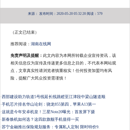
来源：
发布时间：2020-05-20 05:32:20
阅读：579
（正文已结束）
推荐阅读：
湖南在线网
免责声明及提醒：
此文内容为本网所转载企业宣传资讯，该
相关信息仅为宣传及传递更多信息之目的，不代表本网站观
点，文章真实性请浏览者慎重核实！任何投资加盟均有风
险，提醒广大民众投资需谨慎！
·
西部建设助力轨道5号线延长线跳磴至江津段中梁山隧道顺
·
手机芯片排名华山论剑：骁龙855第四，苹果A13第一
·
这就是今年安卓机皇！三星Note20曝光：首发屏下摄
·
新春焕机如何选？这四款旗舰手机值得一买
·
苏宁金融推出保险规划服务：专属私人定制 限时特价9.