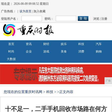
现在是：
2026-08-09 09:08:52 星期日
广告热线： |
设为首页
| 加入收藏
登陆用户名：
密码：
浏览
|
注册
首页
资讯
财经
娱乐
科技
汽车
时尚
企业
游戏
美食
消费
购物
大数据
广告
您现在的位置
重庆时讯网
>
科技
> >正文内容
十不足一，二手手机回收市场路在何方