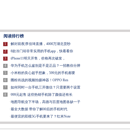
阅读排行榜
1
·
解封前夜|李佳琦直播，4000万湖北货秒
2
·
8款冷门却非常实用的手机app，快看看你
3
·
iPhone11明天开售，价格再次破发，
4
·
华为手机怎么鉴别是不是正品？一招教你分辨
5
·
小米粉的良心超乎想象，599元的手机都要
6
·
圈粉肖战的视频拍摄神器！OPPO Ren
7
·
如何同时一台手机三开微信？只需要两个设置
8
·
999元起售 这些热销手机除了颜值还有长
·
地图导航业下半场，高德与百度地图各缺一子
·
最全大数据 带你了解00后的手机时代
·
最便宜的双模5G手机要来了？红米Note