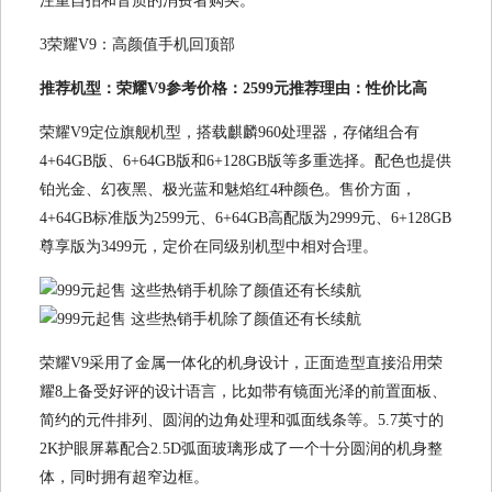
注重自拍和音质的消费者购买。
3荣耀V9：高颜值手机回顶部
推荐机型：荣耀V9参考价格：2599元推荐理由：性价比高
荣耀V9定位旗舰机型，搭载麒麟960处理器，存储组合有
4+64GB版、6+64GB版和6+128GB版等多重选择。配色也提供
铂光金、幻夜黑、极光蓝和魅焰红4种颜色。售价方面，
4+64GB标准版为2599元、6+64GB高配版为2999元、6+128GB
尊享版为3499元，定价在同级别机型中相对合理。
荣耀V9采用了金属一体化的机身设计，正面造型直接沿用荣
耀8上备受好评的设计语言，比如带有镜面光泽的前置面板、
简约的元件排列、圆润的边角处理和弧面线条等。5.7英寸的
2K护眼屏幕配合2.5D弧面玻璃形成了一个十分圆润的机身整
体，同时拥有超窄边框。