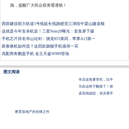
险，提醒广大民众投资需谨慎！
·
西部建设助力轨道5号线延长线跳磴至江津段中梁山隧道顺
·
这就是今年安卓机皇！三星Note20曝光：首发屏下摄
·
手机芯片排名华山论剑：骁龙855第四，苹果A13第一
·
新春焕机如何选？这四款旗舰手机值得一买
·
高配商务翻盖手机 金立天鉴W909登场
图文阅读
冬后这鱼要常吃，比牛
马自达终于翻身了！新
孟良崮战役，张灵甫手
教育加地产的先锋之作