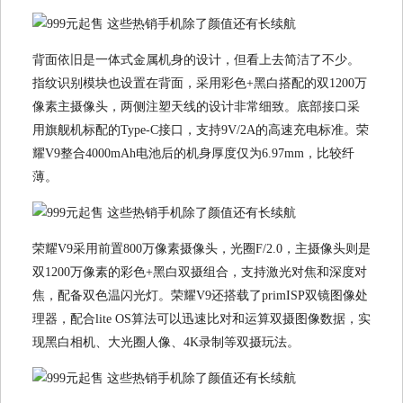
背面依旧是一体式金属机身的设计，但看上去简洁了不少。
指纹识别模块也设置在背面，采用彩色+黑白搭配的双1200万
像素主摄像头，两侧注塑天线的设计非常细致。底部接口采
用旗舰机标配的Type-C接口，支持9V/2A的高速充电标准。荣
耀V9整合4000mAh电池后的机身厚度仅为6.97mm，比较纤
薄。
荣耀V9采用前置800万像素摄像头，光圈F/2.0，主摄像头则是
双1200万像素的彩色+黑白双摄组合，支持激光对焦和深度对
焦，配备双色温闪光灯。荣耀V9还搭载了primISP双镜图像处
理器，配合lite OS算法可以迅速比对和运算双摄图像数据，实
现黑白相机、大光圈人像、4K录制等双摄玩法。