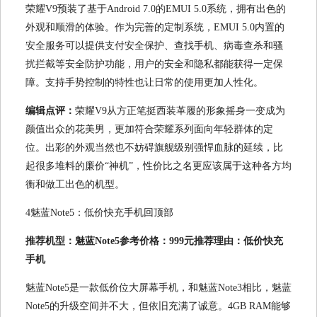
荣耀V9预装了基于Android 7.0的EMUI 5.0系统，拥有出色的
外观和顺滑的体验。作为完善的定制系统，EMUI 5.0内置的
安全服务可以提供支付安全保护、查找手机、病毒查杀和骚
扰拦截等安全防护功能，用户的安全和隐私都能获得一定保
障。支持手势控制的特性也让日常的使用更加人性化。
编辑点评：
荣耀V9从方正笔挺西装革履的形象摇身一变成为
颜值出众的花美男，更加符合荣耀系列面向年轻群体的定
位。出彩的外观当然也不妨碍旗舰级别强悍血脉的延续，比
起很多堆料的廉价“神机”，性价比之名更应该属于这种各方均
衡和做工出色的机型。
4魅蓝Note5：低价快充手机回顶部
推荐机型：魅蓝Note5参考价格：999元推荐理由：低价快充
手机
魅蓝Note5是一款低价位大屏幕手机，和魅蓝Note3相比，魅蓝
Note5的升级空间并不大，但依旧充满了诚意。4GB RAM能够