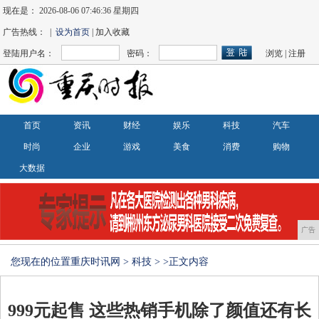
现在是：
2026-08-06 07:46:37 星期四
广告热线： |
设为首页
| 加入收藏
登陆用户名：
密码：
浏览
|
注册
首页
资讯
财经
娱乐
科技
汽车
时尚
企业
游戏
美食
消费
购物
大数据
广告
您现在的位置
重庆时讯网
>
科技
> >正文内容
999元起售 这些热销手机除了颜值还有长