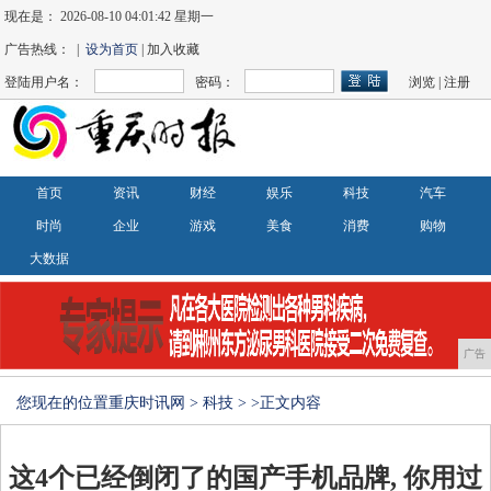
现在是：
2026-08-10 04:01:43 星期一
广告热线： |
设为首页
| 加入收藏
登陆用户名：
密码：
浏览
|
注册
首页
资讯
财经
娱乐
科技
汽车
时尚
企业
游戏
美食
消费
购物
大数据
广告
您现在的位置
重庆时讯网
>
科技
> >正文内容
这4个已经倒闭了的国产手机品牌, 你用过