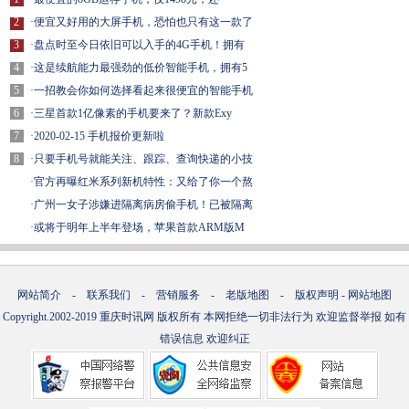
2
·
便宜又好用的大屏手机，恐怕也只有这一款了
3
·
盘点时至今日依旧可以入手的4G手机！拥有
4
·
这是续航能力最强劲的低价智能手机，拥有5
5
·
一招教会你如何选择看起来很便宜的智能手机
6
·
三星首款1亿像素的手机要来了？新款Exy
7
·
2020-02-15 手机报价更新啦
8
·
只要手机号就能关注、跟踪、查询快递的小技
·
官方再曝红米系列新机特性：又给了你一个熬
·
广州一女子涉嫌进隔离病房偷手机！已被隔离
·
或将于明年上半年登场，苹果首款ARM版M
网站简介
-
联系我们
-
营销服务
-
老版地图
-
版权声明
-
网站地图
Copyright.2002-2019
重庆时讯网
版权所有 本网拒绝一切非法行为 欢迎监督举报 如有
错误信息 欢迎纠正