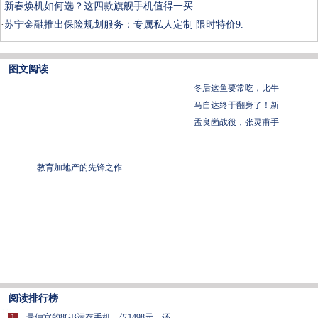
·
新春焕机如何选？这四款旗舰手机值得一买
·
苏宁金融推出保险规划服务：专属私人定制 限时特价9.
图文阅读
冬后这鱼要常吃，比牛
马自达终于翻身了！新
孟良崮战役，张灵甫手
教育加地产的先锋之作
阅读排行榜
1
·
最便宜的8GB运存手机，仅1498元，还